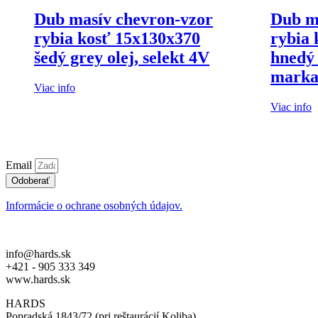
Dub masív chevron-vzor
Dub m
rybia kosť 15x130x370
rybia 
šedý grey olej, selekt 4V
hnedý 
marka
Viac info
Viac info
Email
Odoberať
Informácie o ochrane osobných údajov.
info@hards.sk
+421 - 905 333 349
www.hards.sk
HARDS
Popradská 1843/72 (pri reštaurácií Koliba)