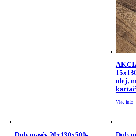
AKCIA
15x13
olej, 
kartá
Viac info
Dub masív 20x130x500-
Dub m