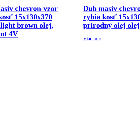
asív chevron-vzor
Dub masív chevr
kosť 15x130x370
rybia kosť 15x13
light brown olej,
prírodný olej ole
nt 4V
Viac info