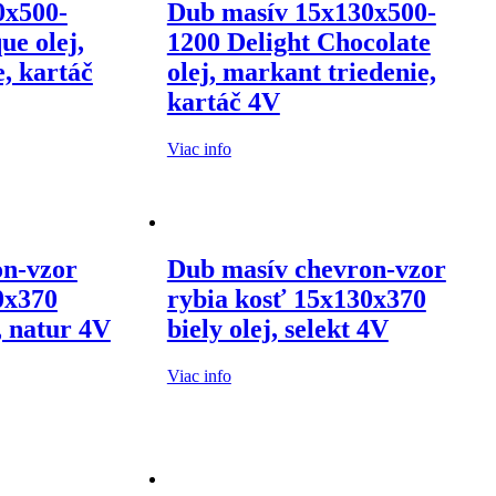
0x500-
Dub masív 15x130x500-
ue olej,
1200 Delight Chocolate
, kartáč
olej, markant triedenie,
kartáč 4V
Viac info
on-vzor
Dub masív chevron-vzor
0x370
rybia kosť 15x130x370
, natur 4V
biely olej, selekt 4V
Viac info