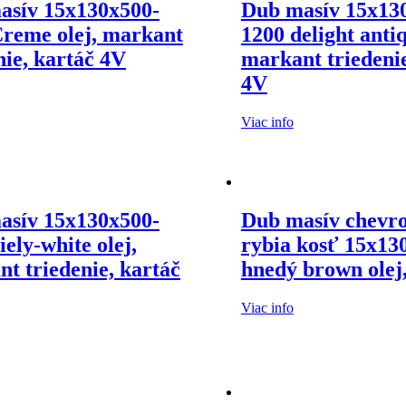
asív 15x130x500-
Dub masív 15x13
Creme olej, markant
1200 delight antiq
nie, kartáč 4V
markant triedenie
4V
Viac info
asív 15x130x500-
Dub masív chevr
iely-white olej,
rybia kosť 15x13
t triedenie, kartáč
hnedý brown olej
Viac info