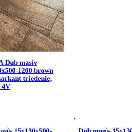
 Dub masív
0x500-1200 brown
markant triedenie,
č 4V
asív 15x130x500-
Dub masív 15x13