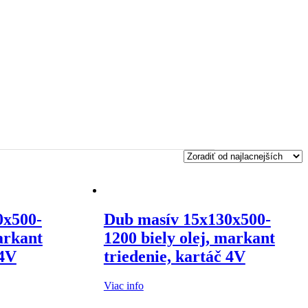
0x500-
Dub masív 15x130x500-
arkant
1200 biely olej, markant
 4V
triedenie, kartáč 4V
Viac info