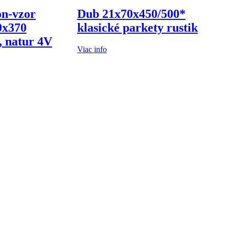
on-vzor
Dub 21x70x450/500*
0x370
klasické parkety rustik
j, natur 4V
Viac info