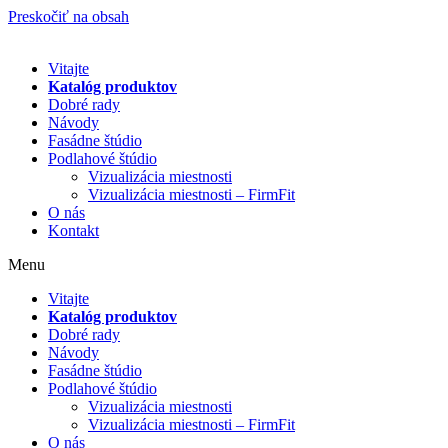
Preskočiť na obsah
Vitajte
Katalóg produktov
Dobré rady
Návody
Fasádne štúdio
Podlahové štúdio
Vizualizácia miestnosti
Vizualizácia miestnosti – FirmFit
O nás
Kontakt
Menu
Vitajte
Katalóg produktov
Dobré rady
Návody
Fasádne štúdio
Podlahové štúdio
Vizualizácia miestnosti
Vizualizácia miestnosti – FirmFit
O nás