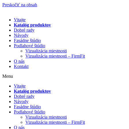
Preskočiť na obsah
Vitajte
Katalóg produktov
Dobré rady
Návody
Fasádne štúdio
Podlahové štúdio
Vizualizácia miestnosti
Vizualizácia miestnosti – FirmFit
O nás
Kontakt
Menu
Vitajte
Katalóg produktov
Dobré rady
Návody
Fasádne štúdio
Podlahové štúdio
Vizualizácia miestnosti
Vizualizácia miestnosti – FirmFit
O nás