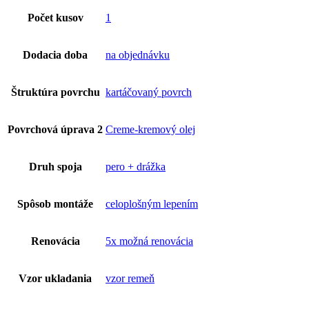
Počet kusov
1
Dodacia doba
na objednávku
Štruktúra povrchu
kartáčovaný povrch
Povrchová úprava 2
Creme-kremový olej
Druh spoja
pero + drážka
Spôsob montáže
celoplošným lepením
Renovácia
5x možná renovácia
Vzor ukladania
vzor remeň