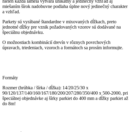
nielen každá lamela vytvára unikátny a jedinečný vzhľad aj
miešaním šírok nadobuvne podlaha úplne nový jedinečný charakter
a vzhľad.
Parkety sú vyrábané štandardne v mixovaných dĺžkach, preto
jednotné dĺžky pre vznik požadovaných vzorov sú dodávané na
špeciálnu objednávku.
O možnostiach kombinácií drevín v rôznych povrchových
úpravach, triedeniach, vzoroch a formátoch sa prosím informujte.
Formáty
Rozmer (hrúbka / šírka / dĺžka): 14/20/25/30 x
90/120/137/140/160/167/180/200/207/280/350/400 x 500-2000, pri
špeciálnej objednávke aj šírky parkiet do 400 mm a dĺžky parkiet až
do 8m!