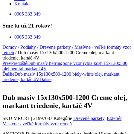
Kontakt
0905 333 349
Sme tu už 21 rokov!
0905 333 349
Domov
/
Podlahy
/
Drevené parkety
/
Masívne - veľké formáty vzor
remeň
/ Dub masív 15x130x500-1200 Creme olej, markant
triedenie, kartáč 4V
Prev
Predošlé
Dub masív herringbone-vzor rybia kosť 15x130x500
olej neutral markant 4V
Ďalšie
Dub masív 15x130x500-1200 biely-white olej, markant
triedenie, kartáč 4V
Ďalšie
Dub masív 15x130x500-1200 Creme olej,
markant triedenie, kartáč 4V
SKU
MRCR1 | 21997037
Kategórie
Drevené parkety
,
Exteriér
,
Masívne - veľké formáty vzor remeň
AKCIOVÉ Dubové masívne palubovky v hrúbke 15 mm vhodné