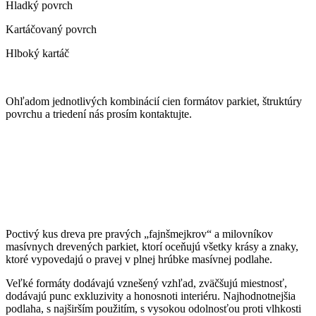
Hladký povrch
Kartáčovaný povrch
Hlboký kartáč
Ohľadom jednotlivých kombinácií cien formátov parkiet, štruktúry
povrchu a triedení nás prosím kontaktujte.
Poctivý kus dreva pre pravých „fajnšmejkrov“ a milovníkov
masívnych drevených parkiet, ktorí oceňujú všetky krásy a znaky,
ktoré vypovedajú o pravej v plnej hrúbke masívnej podlahe.
Veľké formáty dodávajú vznešený vzhľad, zväčšujú miestnosť,
dodávajú punc exkluzivity a honosnoti interiéru. Najhodnotnejšia
podlaha, s najširším použitím, s vysokou odolnosťou proti vlhkosti