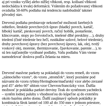
aj pri vzniku vyššej alebo nižšej vlhkosti, resp. kolísaní vlhkosti
nedochádza k trvalej deformácii. Vrátením do požadovanej vlhkosti
ovzdušia 50-60% podlaha má tendenciu nadobudnúť takmer
pôvodný stav.
Drevená podlaha predstavuje nekonečné možnosti farebných
odtieňov, štruktúr povrchových úprav (hladký povrch, kartáč,
hlboký kartáč, pieskovaný povrch, ručný hoblík, postaršenie,
klincovanie, stopy po červotočoch, tmelené dlhé preskliny…), druhy
triedení (čisté triedenie bez hrčí, rustikálne uzlové, belové triedenie),
druhy povrchovej úpravy (bez povrchovej úpravy, lak, olej, tvrdý
voskový olej, morenie, thermizovanie, čpavkovanie, parenie…), to
sú len najčastejšie vyrábané podlahy, Vašu podlahu Vám vieme
namodelovať doslova podľa želania na mieru.
Drevené masívne parkety sa pokladajú do vzoru remeň, do vzoru
„zámockého vzoru“, do vzoru „stromček“, ktorý poznáme pod
názvami do vzoru rybiny/Heringbone/maďarský vzor alebo zrezané
pod 45° alebo 60° uhlom vzor Chevron/francúzky vzor. Ďalšia
možnosť je pokládka parkiet dreviny Teak do systémom yachtdeck
– systém lodnej paluby s vhodnosťou do kúpeľne aj do exteriéru
okolo bazénu alebo domu. Ďalší zaujímavý spôsob pokládky je
kombinácia šírok lamiel od 100 až do 350 mm v jednom priestore,