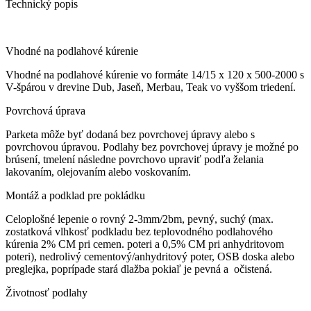
Technický popis
Vhodné na podlahové kúrenie
Vhodné na podlahové kúrenie vo formáte 14/15 x 120 x 500-2000 s
V-špárou v drevine Dub, Jaseň, Merbau, Teak vo vyššom triedení.
Povrchová úprava
Parketa môže byť dodaná bez povrchovej úpravy alebo s
povrchovou úpravou. Podlahy bez povrchovej úpravy je možné po
brúsení, tmelení následne povrchovo upraviť podľa želania
lakovaním, olejovaním alebo voskovaním.
Montáž a podklad pre pokládku
Celoplošné lepenie o rovný 2-3mm/2bm, pevný, suchý (max.
zostatková vlhkosť podkladu bez teplovodného podlahového
kúrenia 2% CM pri cemen. poteri a 0,5% CM pri anhydritovom
poteri), nedrolivý cementový/anhydritový poter, OSB doska alebo
preglejka, poprípade stará dlažba pokiaľ je pevná a očistená.
Životnosť podlahy