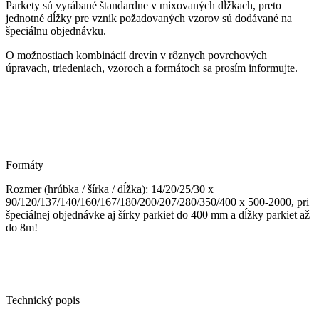
Parkety sú vyrábané štandardne v mixovaných dĺžkach, preto
jednotné dĺžky pre vznik požadovaných vzorov sú dodávané na
špeciálnu objednávku.
O možnostiach kombinácií drevín v rôznych povrchových
úpravach, triedeniach, vzoroch a formátoch sa prosím informujte.
Formáty
Rozmer (hrúbka / šírka / dĺžka): 14/20/25/30 x
90/120/137/140/160/167/180/200/207/280/350/400 x 500-2000, pri
špeciálnej objednávke aj šírky parkiet do 400 mm a dĺžky parkiet až
do 8m!
Technický popis