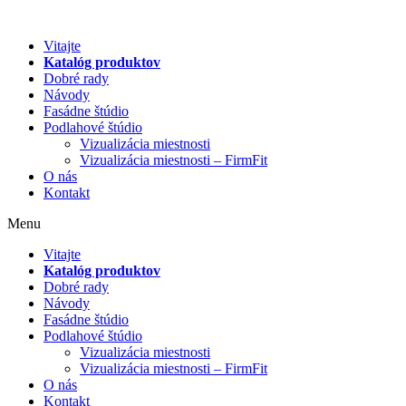
Preskočiť
na
Vitajte
obsah
Katalóg produktov
Dobré rady
Návody
Fasádne štúdio
Podlahové štúdio
Vizualizácia miestnosti
Vizualizácia miestnosti – FirmFit
O nás
Kontakt
Menu
Vitajte
Katalóg produktov
Dobré rady
Návody
Fasádne štúdio
Podlahové štúdio
Vizualizácia miestnosti
Vizualizácia miestnosti – FirmFit
O nás
Kontakt