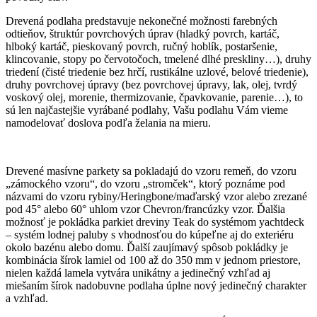
Drevená podlaha predstavuje nekonečné možnosti farebných
odtieňov, štruktúr povrchových úprav (hladký povrch, kartáč,
hlboký kartáč, pieskovaný povrch, ručný hoblík, postaršenie,
klincovanie, stopy po červotočoch, tmelené dlhé preskliny…), druhy
triedení (čisté triedenie bez hrčí, rustikálne uzlové, belové triedenie),
druhy povrchovej úpravy (bez povrchovej úpravy, lak, olej, tvrdý
voskový olej, morenie, thermizovanie, čpavkovanie, parenie…), to
sú len najčastejšie vyrábané podlahy, Vašu podlahu Vám vieme
namodelovať doslova podľa želania na mieru.
Drevené masívne parkety sa pokladajú do vzoru remeň, do vzoru
„zámockého vzoru“, do vzoru „stromček“, ktorý poznáme pod
názvami do vzoru rybiny/Heringbone/maďarský vzor alebo zrezané
pod 45° alebo 60° uhlom vzor Chevron/francúzky vzor. Ďalšia
možnosť je pokládka parkiet dreviny Teak do systémom yachtdeck
– systém lodnej paluby s vhodnosťou do kúpeľne aj do exteriéru
okolo bazénu alebo domu. Ďalší zaujímavý spôsob pokládky je
kombinácia šírok lamiel od 100 až do 350 mm v jednom priestore,
nielen každá lamela vytvára unikátny a jedinečný vzhľad aj
miešaním šírok nadobuvne podlaha úplne nový jedinečný charakter
a vzhľad.