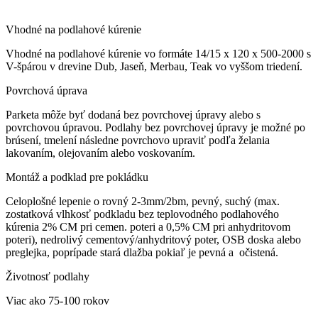
Vhodné na podlahové kúrenie
Vhodné na podlahové kúrenie vo formáte 14/15 x 120 x 500-2000 s
V-špárou v drevine Dub, Jaseň, Merbau, Teak vo vyššom triedení.
Povrchová úprava
Parketa môže byť dodaná bez povrchovej úpravy alebo s
povrchovou úpravou. Podlahy bez povrchovej úpravy je možné po
brúsení, tmelení následne povrchovo upraviť podľa želania
lakovaním, olejovaním alebo voskovaním.
Montáž a podklad pre pokládku
Celoplošné lepenie o rovný 2-3mm/2bm, pevný, suchý (max.
zostatková vlhkosť podkladu bez teplovodného podlahového
kúrenia 2% CM pri cemen. poteri a 0,5% CM pri anhydritovom
poteri), nedrolivý cementový/anhydritový poter, OSB doska alebo
preglejka, poprípade stará dlažba pokiaľ je pevná a očistená.
Životnosť podlahy
Viac ako 75-100 rokov