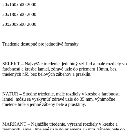
20x160x500-2000
20x180x500-2000
20x200x500-2000
Triedenie dostupné pre jednotlivé formáty
SELEKT – Najvyššie triedenie, jednotný vzhľad a malé rozdiely vo
farebnosti a kresbe lamiel, zdravé uzle do priemeru 10mm, bez
tmelených hŕč, bez belových zábehov a prasklín.
NATUR – Stredné triedenie, malé rozdiely v kresbe a farebnosti
lamiel, môžu sa vyskytnúť zdravé uzle do 35 mm, výnimočne
tmelené hrče a jemné zábehy bele a praskliny.
MARKANT – Najnižšie triedenie, výrazné rozdiely v kresbe a
farebnosti lamiel, tmelené uzle do priemeru 35 mm, zábehy bele do