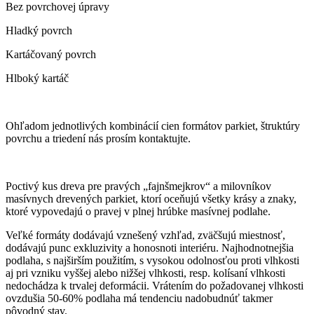
Bez povrchovej úpravy
Hladký povrch
Kartáčovaný povrch
Hlboký kartáč
Ohľadom jednotlivých kombinácií cien formátov parkiet, štruktúry
povrchu a triedení nás prosím kontaktujte.
Poctivý kus dreva pre pravých „fajnšmejkrov“ a milovníkov
masívnych drevených parkiet, ktorí oceňujú všetky krásy a znaky,
ktoré vypovedajú o pravej v plnej hrúbke masívnej podlahe.
Veľké formáty dodávajú vznešený vzhľad, zväčšujú miestnosť,
dodávajú punc exkluzivity a honosnoti interiéru. Najhodnotnejšia
podlaha, s najširším použitím, s vysokou odolnosťou proti vlhkosti
aj pri vzniku vyššej alebo nižšej vlhkosti, resp. kolísaní vlhkosti
nedochádza k trvalej deformácii. Vrátením do požadovanej vlhkosti
ovzdušia 50-60% podlaha má tendenciu nadobudnúť takmer
pôvodný stav.