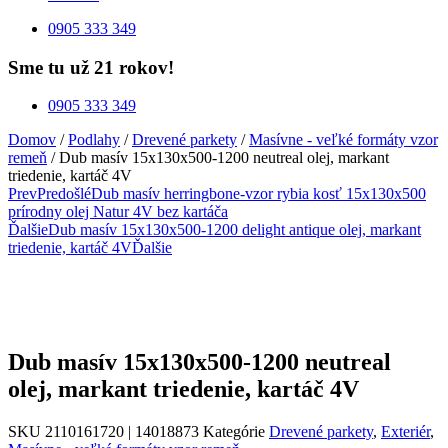
0905 333 349
Sme tu už 21 rokov!
0905 333 349
Domov
/
Podlahy
/
Drevené parkety
/
Masívne - veľké formáty vzor
remeň
/ Dub masív 15x130x500-1200 neutreal olej, markant
triedenie, kartáč 4V
Prev
Predošlé
Dub masív herringbone-vzor rybia kosť 15x130x500
prírodny olej Natur 4V bez kartáča
Ďalšie
Dub masív 15x130x500-1200 delight antique olej, markant
triedenie, kartáč 4V
Ďalšie
Dub masív 15x130x500-1200 neutreal
olej, markant triedenie, kartáč 4V
SKU
2110161720 | 14018873
Kategórie
Drevené parkety
,
Exteriér
,