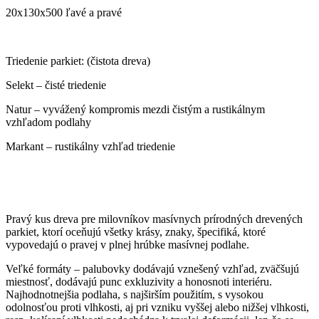
20x130x500 ľavé a pravé
Triedenie parkiet: (čistota dreva)
Selekt – čisté triedenie
Natur – vyvážený kompromis mezdi čistým a rustikálnym
vzhľadom podlahy
Markant – rustikálny vzhľad triedenie
Pravý kus dreva pre milovníkov masívnych prírodných drevených
parkiet, ktorí oceňujú všetky krásy, znaky, špecifiká, ktoré
vypovedajú o pravej v plnej hrúbke masívnej podlahe.
Veľké formáty – palubovky dodávajú vznešený vzhľad, zväčšujú
miestnosť, dodávajú punc exkluzivity a honosnoti interiéru.
Najhodnotnejšia podlaha, s najširším použitím, s vysokou
odolnosťou proti vlhkosti, aj pri vzniku vyššej alebo nižšej vlhkosti,