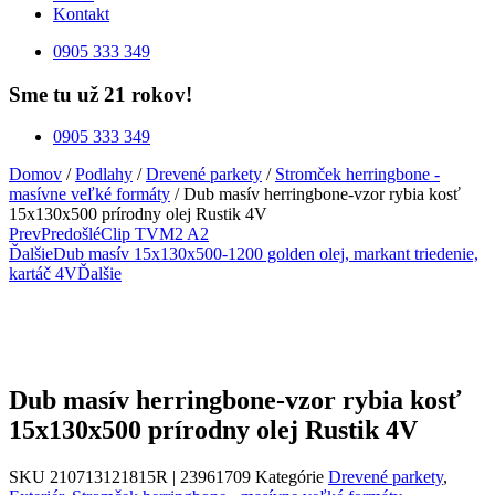
Kontakt
0905 333 349
Sme tu už 21 rokov!
0905 333 349
Domov
/
Podlahy
/
Drevené parkety
/
Stromček herringbone -
masívne veľké formáty
/ Dub masív herringbone-vzor rybia kosť
15x130x500 prírodny olej Rustik 4V
Prev
Predošlé
Clip TVM2 A2
Ďalšie
Dub masív 15x130x500-1200 golden olej, markant triedenie,
kartáč 4V
Ďalšie
Dub masív herringbone-vzor rybia kosť
15x130x500 prírodny olej Rustik 4V
SKU
210713121815R | 23961709
Kategórie
Drevené parkety
,