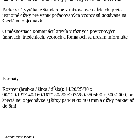
Parkety sú vyrábané štandardne v mixovaných dĺžkach, preto
jednotné dĺžky pre vznik požadovaných vzorov sú dodávané na
špeciálnu objednávku.
O môžnostiach kombinácií drevín v rôznych povrchových
úpravach, triedeniach, vzoroch a formátoch sa prosím informujte.
Formáty
Rozmer (hrúbka / šírka / dĺžka): 14/20/25/30 x
90/120/137/140/160/167/180/200/207/280/350/400 x 500-2000, pri
špeciálnej objednávke aj šírky parkiet do 400 mm a dĺžky parkiet až
do 8m!
Technický popis