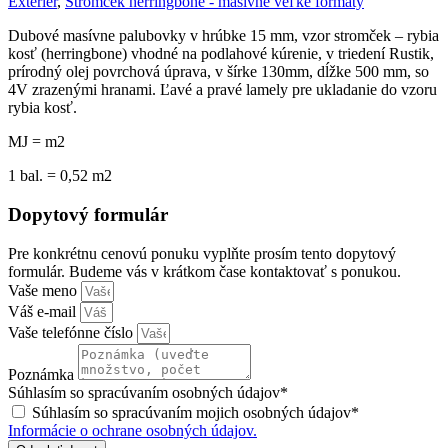
Exteriér
,
Stromček herringbone - masívne veľké formáty
Dubové masívne palubovky v hrúbke 15 mm, vzor stromček – rybia
kosť (herringbone) vhodné na podlahové kúrenie, v triedení Rustik,
prírodný olej povrchová úprava, v šírke 130mm, dĺžke 500 mm, so
4V zrazenými hranami. Ľavé a pravé lamely pre ukladanie do vzoru
rybia kosť.
MJ = m2
1 bal. = 0,52 m2
Dopytový formulár
Pre konkrétnu cenovú ponuku vyplňte prosím tento dopytový
formulár. Budeme vás v krátkom čase kontaktovať s ponukou.
Vaše meno
Váš e-mail
Vaše telefónne číslo
Poznámka
Súhlasím so spracúvaním osobných údajov*
Súhlasím so spracúvaním mojich osobných údajov*
Informácie o ochrane osobných údajov.