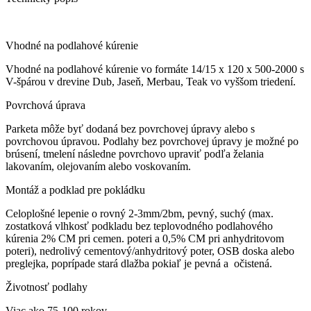
Vhodné na podlahové kúrenie
Vhodné na podlahové kúrenie vo formáte 14/15 x 120 x 500-2000 s
V-špárou v drevine Dub, Jaseň, Merbau, Teak vo vyššom triedení.
Povrchová úprava
Parketa môže byť dodaná bez povrchovej úpravy alebo s
povrchovou úpravou. Podlahy bez povrchovej úpravy je možné po
brúsení, tmelení následne povrchovo upraviť podľa želania
lakovaním, olejovaním alebo voskovaním.
Montáž a podklad pre pokládku
Celoplošné lepenie o rovný 2-3mm/2bm, pevný, suchý (max.
zostatková vlhkosť podkladu bez teplovodného podlahového
kúrenia 2% CM pri cemen. poteri a 0,5% CM pri anhydritovom
poteri), nedrolivý cementový/anhydritový poter, OSB doska alebo
preglejka, poprípade stará dlažba pokiaľ je pevná a očistená.
Životnosť podlahy
Viac ako 75-100 rokov