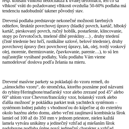
resp. kolísaní vlhkosti nedochádza k trvalej deformácii, len čo sa
vlhkosť vráti do požadovanej vlhkosti ovzdušia 50-60% podlaha má
tendenciu nadobudnúť takmer pôvodný stav.
Drevená podlaha predstavuje nekonečné možnosti farebných
odtieňov, štruktúr povrchovej úpravy (hladký povrch, kartáč, hlboký
kartáč, pieskovaný povrch, ručný hoblík, postaršenie, klincovanie,
stopy po červotočoch, tmelené dlhé preskliny…) , druhy triedení
(čisté triedenie bez hrčí, rustikálne uzlové, belové triedenie), druhy
povrchovej úpravy (bez povrchovej úpravy, lak, olej, tvrdý voskový
olej, morenie, thermizovanie, čpavkovanie, parenie…), to sú len
najčastejšie vyrábané podlahy, Vašu podlahu Vám vieme
namodelovať doslova podľa želania na mieru.
Drevené masívne parkety sa pokladajú do vzoru remeň, do
„zámockého vzoru“, do stromčeka, ktorého poznáme pod názvami
do rybiny/Heringbone/maďarský vzor alebo zrezané pod 45° alebo
60° uhlom vzor Chevron/francúzky vzor, holanský vzork alebo
ďalšia možnosť je pokládka parkiet teak yachtdeck systémom –
systémom lodnej paluby s vhodnosťou do kúpeľne aj do exteriéru
okolo bazénu alebo domu, alebo veľmi zaujímavá kombinácia šírok
lamiel od 100 až do 350 mm v jednom priestore, nielen každá
lamela vytvára unikátny a jedinečný vzhľad aj miešaním šírok
nadobuvne podlaha úplne nový jedinečný charakter a vzhľad.