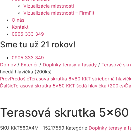
Vizualizácia miestnosti
Vizualizácia miestnosti – FirmFit
O nás
Kontakt
0905 333 349
Sme tu už 21 rokov!
0905 333 349
Domov
/
Exteriér
/
Doplnky terasy a fasády
/
Terasové skr
hnedá hlavička (200ks)
Prev
Predošlé
Terasová skrutka 6×80 KKT strieborná hlavič
Ďalšie
Terasová skrutka 5×50 KKT šedá hlavička (200ks)
Ďa
Terasová skrutka 5×60
SKU
KKT560A4M | 15217559
Kategórie
Doplnky terasy a f