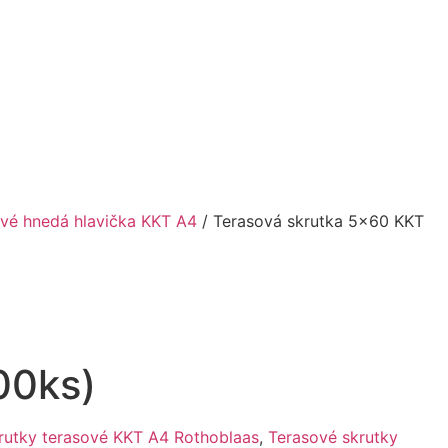
ové hnedá hlavička KKT A4
/ Terasová skrutka 5×60 KKT
00ks)
rutky terasové KKT A4 Rothoblaas
,
Terasové skrutky