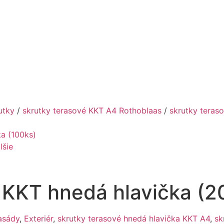
utky
/
skrutky terasové KKT A4 Rothoblaas
/
skrutky teras
ka (100ks)
lšie
 KKT hnedá hlavička (2
asády
,
Exteriér
,
skrutky terasové hnedá hlavička KKT A4
,
sk