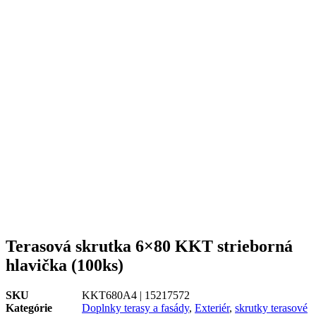
Terasová skrutka 6×80 KKT strieborná
hlavička (100ks)
SKU
KKT680A4 | 15217572
Kategórie
Doplnky terasy a fasády
,
Exteriér
,
skrutky terasové