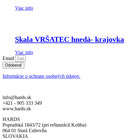
Viac info
Skala VRŠATEC hnedá- krajovka
Viac info
Email
Odoberať
Informácie o ochrane osobných údajov.
info@hards.sk
+421 - 905 333 349
www.hards.sk
HARDS
Popradská 1843/72 (pri reštaurácií Koliba)
064 01 Stará Ľubovňa
SLOVAKIA