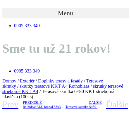
Preskočiť
na
Menu
obsah
0905 333 349
Sme tu už 21 rokov!
0905 333 349
Domov
/
Exteriér
/
Doplnky terasy a fasády
/
Terasové
skrutky
/
skrutky terasové KKT A4 Rothoblaas
/
skrutky terasové
strieborné KKT A4
/ Terasová skrutka 6×80 KKT strieborná
hlavička (100ks)
Prev
Ďalšie
PREDOŠLÉ
ĎALŠIE
Rothblaas ALU hranol 53x30x2200
Terasová skrutka 5×50 KKT hnedá hlavička (200ks) copy