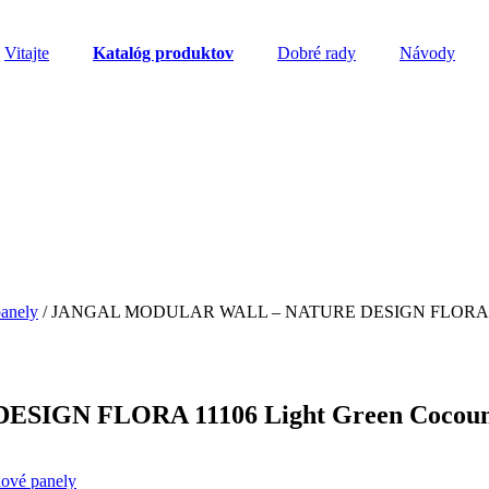
Vitajte
Katalóg produktov
Dobré rady
Návody
anely
/ JANGAL MODULAR WALL – NATURE DESIGN FLORA 1110
IGN FLORA 11106 Light Green Cocoun
ové panely