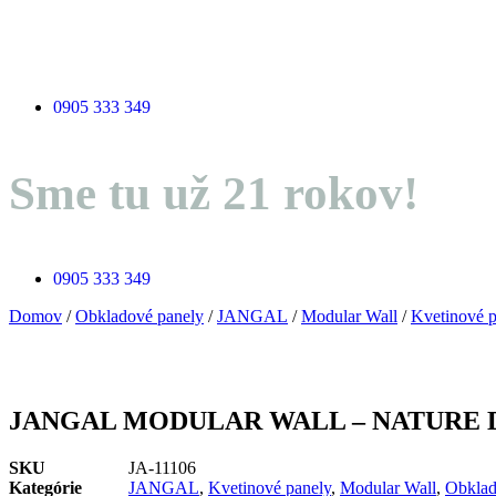
Preskočiť
na
obsah
0905 333 349
Sme tu už 21 rokov!
0905 333 349
Domov
/
Obkladové panely
/
JANGAL
/
Modular Wall
/
Kvetinové p
JANGAL MODULAR WALL – NATURE DES
SKU
JA-11106
Kategórie
JANGAL
,
Kvetinové panely
,
Modular Wall
,
Obklad