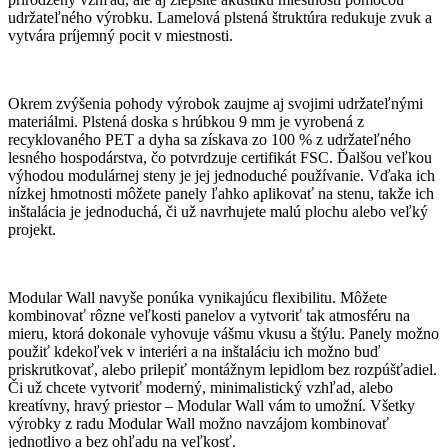
udržateľného výrobku. Lamelová plstená štruktúra redukuje zvuk a
vytvára príjemný pocit v miestnosti.
Okrem zvýšenia pohody výrobok zaujme aj svojimi udržateľnými
materiálmi. Plstená doska s hrúbkou 9 mm je vyrobená z
recyklovaného PET a dyha sa získava zo 100 % z udržateľného
lesného hospodárstva, čo potvrdzuje certifikát FSC. Ďalšou veľkou
výhodou modulárnej steny je jej jednoduché používanie. Vďaka ich
nízkej hmotnosti môžete panely ľahko aplikovať na stenu, takže ich
inštalácia je jednoduchá, či už navrhujete malú plochu alebo veľký
projekt.
Modular Wall navyše ponúka vynikajúcu flexibilitu. Môžete
kombinovať rôzne veľkosti panelov a vytvoriť tak atmosféru na
mieru, ktorá dokonale vyhovuje vášmu vkusu a štýlu. Panely možno
použiť kdekoľvek v interiéri a na inštaláciu ich možno buď
priskrutkovať, alebo prilepiť montážnym lepidlom bez rozpúšťadiel.
Či už chcete vytvoriť moderný, minimalistický vzhľad, alebo
kreatívny, hravý priestor – Modular Wall vám to umožní. Všetky
výrobky z radu Modular Wall možno navzájom kombinovať
jednotlivo a bez ohľadu na veľkosť.