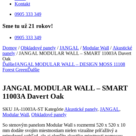
Kontakt
0905 333 349
Sme tu už 21 rokov!
0905 333 349
Domov
/
Obkladové panely
/
JANGAL
/
Modular Wall
/
Akustické
panely
/ JANGAL MODULAR WALL – SMART 11003A Davert
Oak
Ďalšie
JANGAL MODULAR WALL – DESIGN MOSS 11108
Forest Green
Ďalšie
JANGAL MODULAR WALL – SMART
11003A Davert Oak
SKU
JA-11003A-ST
Kategórie
Akustické panely
,
JANGAL
,
Modular Wall
,
Obkladové panely
So stenovým panelom Modular Wall s rozmermi 520 x 520 x 10
mm dodáte svojim miestnostiam nielen vizuálne príťažlivý a
prirodzený vzhľad, ale aj zlepšíte akustiku miestnosti pomocou