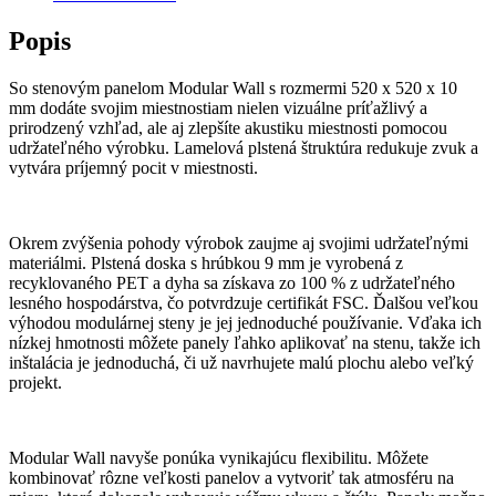
Popis
So stenovým panelom Modular Wall s rozmermi 520 x 520 x 10
mm dodáte svojim miestnostiam nielen vizuálne príťažlivý a
prirodzený vzhľad, ale aj zlepšíte akustiku miestnosti pomocou
udržateľného výrobku. Lamelová plstená štruktúra redukuje zvuk a
vytvára príjemný pocit v miestnosti.
Okrem zvýšenia pohody výrobok zaujme aj svojimi udržateľnými
materiálmi. Plstená doska s hrúbkou 9 mm je vyrobená z
recyklovaného PET a dyha sa získava zo 100 % z udržateľného
lesného hospodárstva, čo potvrdzuje certifikát FSC. Ďalšou veľkou
výhodou modulárnej steny je jej jednoduché používanie. Vďaka ich
nízkej hmotnosti môžete panely ľahko aplikovať na stenu, takže ich
inštalácia je jednoduchá, či už navrhujete malú plochu alebo veľký
projekt.
Modular Wall navyše ponúka vynikajúcu flexibilitu. Môžete
kombinovať rôzne veľkosti panelov a vytvoriť tak atmosféru na