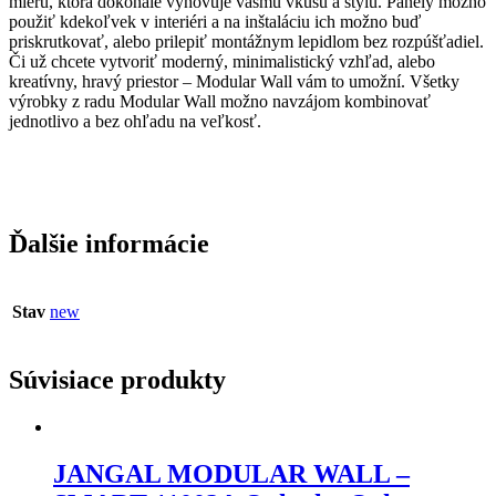
mieru, ktorá dokonale vyhovuje vášmu vkusu a štýlu. Panely možno
použiť kdekoľvek v interiéri a na inštaláciu ich možno buď
priskrutkovať, alebo prilepiť montážnym lepidlom bez rozpúšťadiel.
Či už chcete vytvoriť moderný, minimalistický vzhľad, alebo
kreatívny, hravý priestor – Modular Wall vám to umožní. Všetky
výrobky z radu Modular Wall možno navzájom kombinovať
jednotlivo a bez ohľadu na veľkosť.
Ďalšie informácie
Stav
new
Súvisiace produkty
JANGAL MODULAR WALL –