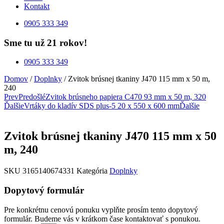
Kontakt
0905 333 349
Sme tu už 21 rokov!
0905 333 349
Domov
/
Doplnky
/ Zvitok brúsnej tkaniny J470 115 mm x 50 m,
240
Prev
Predošlé
Zvitok brúsneho papiera C470 93 mm x 50 m, 320
Ďalšie
Vrtáky do kladív SDS plus-5 20 x 550 x 600 mm
Ďalšie
Zvitok brúsnej tkaniny J470 115 mm x 50
m, 240
SKU
3165140674331
Kategória
Doplnky
Dopytový formulár
Pre konkrétnu cenovú ponuku vyplňte prosím tento dopytový
formulár. Budeme vás v krátkom čase kontaktovať s ponukou.