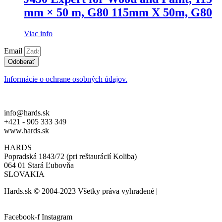
mm × 50 m, G80 115mm X 50m, G80
Viac info
Email
Odoberať
Informácie o ochrane osobných údajov.
info@hards.sk
+421 - 905 333 349
www.hards.sk
HARDS
Popradská 1843/72 (pri reštaurácií Koliba)
064 01 Stará Ľubovňa
SLOVAKIA
Hards.sk © 2004-2023 Všetky práva vyhradené |
created by:
biznis.help
Facebook-f
Instagram