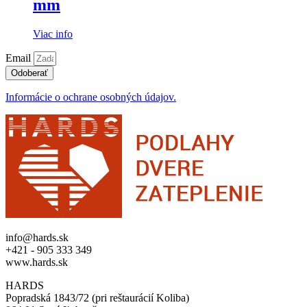
mm
Viac info
Email
Odoberať
Informácie o ochrane osobných údajov.
info@hards.sk
+421 - 905 333 349
www.hards.sk
HARDS
Popradská 1843/72 (pri reštaurácií Koliba)