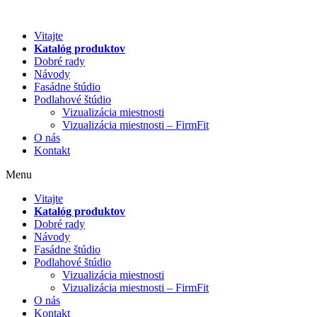
Preskočiť
na
Vitajte
obsah
Katalóg produktov
Dobré rady
Návody
Fasádne štúdio
Podlahové štúdio
Vizualizácia miestnosti
Vizualizácia miestnosti – FirmFit
O nás
Kontakt
Menu
Vitajte
Katalóg produktov
Dobré rady
Návody
Fasádne štúdio
Podlahové štúdio
Vizualizácia miestnosti
Vizualizácia miestnosti – FirmFit
O nás
Kontakt