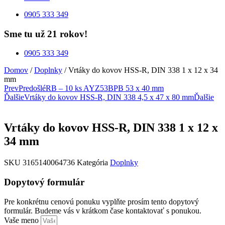
0905 333 349
Sme tu už 21 rokov!
0905 333 349
Domov
/
Doplnky
/ Vrtáky do kovov HSS-R, DIN 338 1 x 12 x 34
mm
Prev
Predošlé
RB – 10 ks AYZ53BPB 53 x 40 mm
Ďalšie
Vrtáky do kovov HSS-R, DIN 338 4,5 x 47 x 80 mm
Ďalšie
Vrtáky do kovov HSS-R, DIN 338 1 x 12 x
34 mm
SKU
3165140064736
Kategória
Doplnky
Dopytový formulár
Pre konkrétnu cenovú ponuku vyplňte prosím tento dopytový
formulár. Budeme vás v krátkom čase kontaktovať s ponukou.
Vaše meno