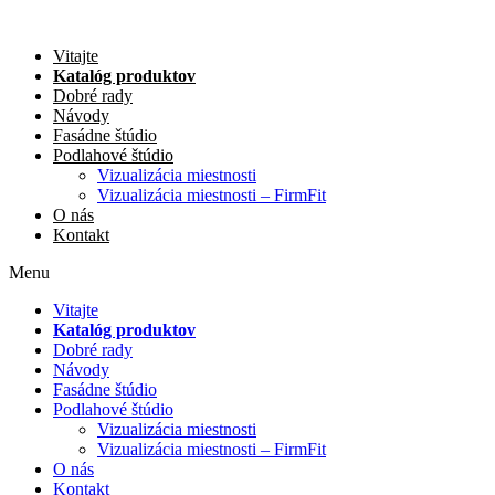
Preskočiť
na
Vitajte
obsah
Katalóg produktov
Dobré rady
Návody
Fasádne štúdio
Podlahové štúdio
Vizualizácia miestnosti
Vizualizácia miestnosti – FirmFit
O nás
Kontakt
Menu
Vitajte
Katalóg produktov
Dobré rady
Návody
Fasádne štúdio
Podlahové štúdio
Vizualizácia miestnosti
Vizualizácia miestnosti – FirmFit
O nás
Kontakt