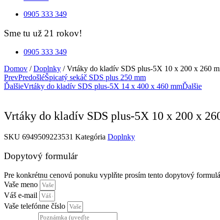
0905 333 349
Sme tu už 21 rokov!
0905 333 349
Domov
/
Doplnky
/ Vrtáky do kladív SDS plus-5X 10 x 200 x 260 
Prev
Predošlé
Špicatý sekáč SDS plus 250 mm
Ďalšie
Vrtáky do kladív SDS plus-5X 14 x 400 x 460 mm
Ďalšie
Vrtáky do kladív SDS plus-5X 10 x 200 x 2
SKU
6949509223531
Kategória
Doplnky
Dopytový formulár
Pre konkrétnu cenovú ponuku vyplňte prosím tento dopytový formulá
Vaše meno
Váš e-mail
Vaše telefónne číslo