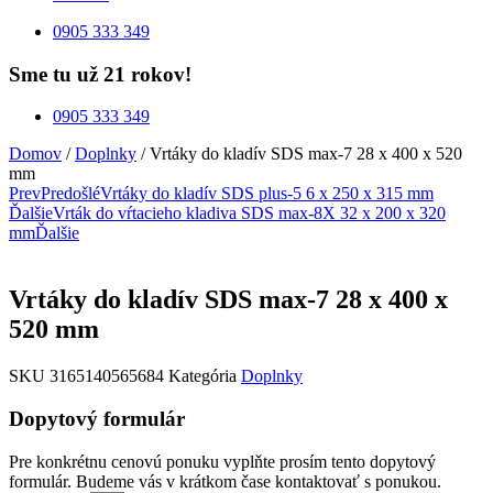
0905 333 349
Sme tu už 21 rokov!
0905 333 349
Domov
/
Doplnky
/ Vrtáky do kladív SDS max-7 28 x 400 x 520
mm
Prev
Predošlé
Vrtáky do kladív SDS plus-5 6 x 250 x 315 mm
Ďalšie
Vrták do vŕtacieho kladiva SDS max-8X 32 x 200 x 320
mm
Ďalšie
Vrtáky do kladív SDS max-7 28 x 400 x
520 mm
SKU
3165140565684
Kategória
Doplnky
Dopytový formulár
Pre konkrétnu cenovú ponuku vyplňte prosím tento dopytový
formulár. Budeme vás v krátkom čase kontaktovať s ponukou.