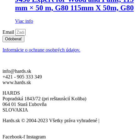
mm × 50 m, G80 115mm X 50m, G80
Viac info
Email
Odoberať
Informácie o ochrane osobných údajov.
info@hards.sk
+421 - 905 333 349
www.hards.sk
HARDS
Popradská 1843/72 (pri reštaurácií Koliba)
064 01 Stará Ľubovňa
SLOVAKIA
Hards.sk © 2004-2023 Všetky práva vyhradené |
created by:
biznis.help
Facebook-f
Instagram