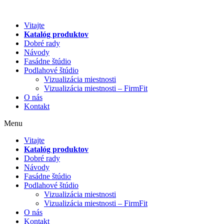
Preskočiť
na
Vitajte
obsah
Katalóg produktov
Dobré rady
Návody
Fasádne štúdio
Podlahové štúdio
Vizualizácia miestnosti
Vizualizácia miestnosti – FirmFit
O nás
Kontakt
Menu
Vitajte
Katalóg produktov
Dobré rady
Návody
Fasádne štúdio
Podlahové štúdio
Vizualizácia miestnosti
Vizualizácia miestnosti – FirmFit
O nás
Kontakt