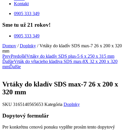
Kontakt
0905 333 349
Sme tu už 21 rokov!
0905 333 349
Domov
/
Doplnky
/ Vrtáky do kladív SDS max-7 26 x 200 x 320
mm
Prev
Predošlé
Vrtáky do kladív SDS plus-5 6 x 250 x 315 mm
Ďalšie
Vrták do vŕtacieho kladiva SDS max-8X 32 x 200 x 320
mm
Ďalšie
Vrtáky do kladív SDS max-7 26 x 200 x
320 mm
SKU
3165140565653
Kategória
Doplnky
Dopytový formulár
Pre konkrétnu cenovú ponuku vyplňte prosím tento dopytový