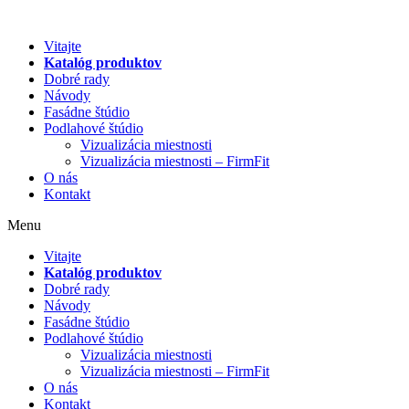
Preskočiť
na
Vitajte
obsah
Katalóg produktov
Dobré rady
Návody
Fasádne štúdio
Podlahové štúdio
Vizualizácia miestnosti
Vizualizácia miestnosti – FirmFit
O nás
Kontakt
Menu
Vitajte
Katalóg produktov
Dobré rady
Návody
Fasádne štúdio
Podlahové štúdio
Vizualizácia miestnosti
Vizualizácia miestnosti – FirmFit
O nás
Kontakt