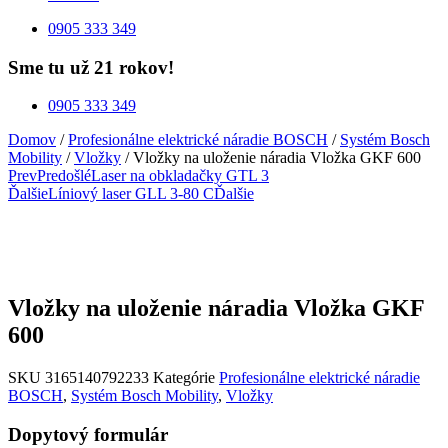
0905 333 349
Sme tu už 21 rokov!
0905 333 349
Domov
/
Profesionálne elektrické náradie BOSCH
/
Systém Bosch
Mobility
/
Vložky
/ Vložky na uloženie náradia Vložka GKF 600
Prev
Predošlé
Laser na obkladačky GTL 3
Ďalšie
Líniový laser GLL 3-80 C
Ďalšie
Vložky na uloženie náradia Vložka GKF
600
SKU
3165140792233
Kategórie
Profesionálne elektrické náradie
BOSCH
,
Systém Bosch Mobility
,
Vložky
Dopytový formulár