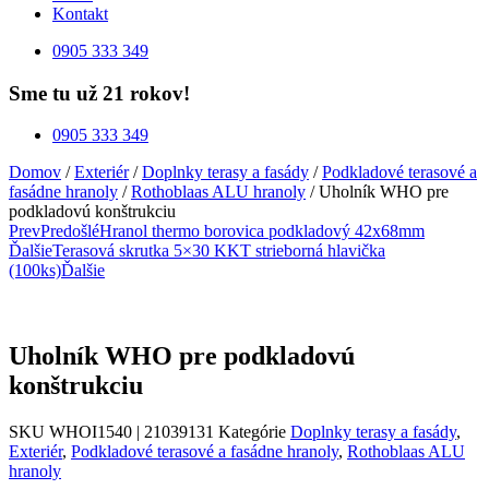
Kontakt
0905 333 349
Sme tu už 21 rokov!
0905 333 349
Domov
/
Exteriér
/
Doplnky terasy a fasády
/
Podkladové terasové a
fasádne hranoly
/
Rothoblaas ALU hranoly
/ Uholník WHO pre
podkladovú konštrukciu
Prev
Predošlé
Hranol thermo borovica podkladový 42x68mm
Ďalšie
Terasová skrutka 5×30 KKT strieborná hlavička
(100ks)
Ďalšie
Uholník WHO pre podkladovú
konštrukciu
SKU
WHOI1540 | 21039131
Kategórie
Doplnky terasy a fasády
,
Exteriér
,
Podkladové terasové a fasádne hranoly
,
Rothoblaas ALU
hranoly