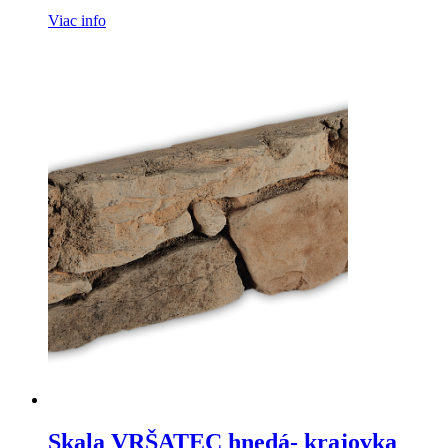
Viac info
Skala VRŠATEC hnedá- krajovka