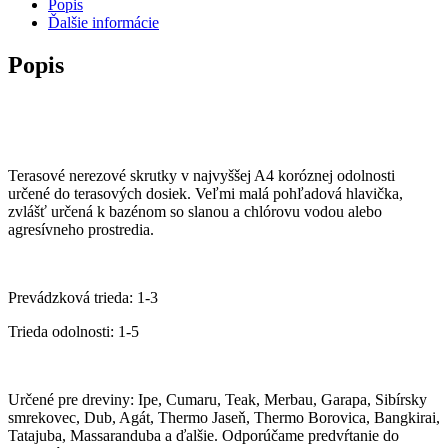
Popis
Ďalšie informácie
Popis
Terasové nerezové skrutky v najvyššej A4 koróznej odolnosti
určené do terasových dosiek. Veľmi malá pohľadová hlavička,
zvlášť určená k bazénom so slanou a chlórovu vodou alebo
agresívneho prostredia.
Prevádzková trieda: 1-3
Trieda odolnosti: 1-5
Určené pre dreviny: Ipe, Cumaru, Teak, Merbau, Garapa, Sibírsky
smrekovec, Dub, Agát, Thermo Jaseň, Thermo Borovica, Bangkirai,
Tatajuba, Massaranduba a ďalšie. Odporúčame predvŕtanie do