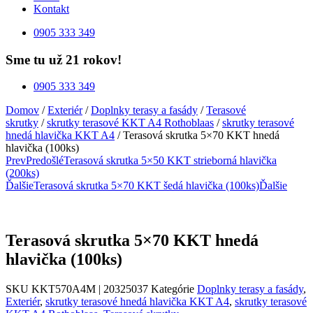
Kontakt
0905 333 349
Sme tu už 21 rokov!
0905 333 349
Domov
/
Exteriér
/
Doplnky terasy a fasády
/
Terasové
skrutky
/
skrutky terasové KKT A4 Rothoblaas
/
skrutky terasové
hnedá hlavička KKT A4
/ Terasová skrutka 5×70 KKT hnedá
hlavička (100ks)
Prev
Predošlé
Terasová skrutka 5×50 KKT strieborná hlavička
(200ks)
Ďalšie
Terasová skrutka 5×70 KKT šedá hlavička (100ks)
Ďalšie
Terasová skrutka 5×70 KKT hnedá
hlavička (100ks)
SKU
KKT570A4M | 20325037
Kategórie
Doplnky terasy a fasády
,
Exteriér
,
skrutky terasové hnedá hlavička KKT A4
,
skrutky terasové