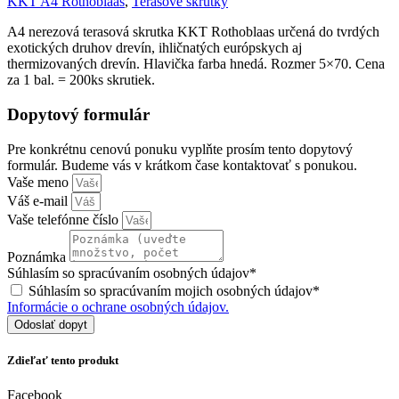
KKT A4 Rothoblaas
,
Terasové skrutky
A4 nerezová terasová skrutka KKT Rothoblaas určená do tvrdých
exotických druhov drevín, ihličnatých európskych aj
thermizovaných drevín. Hlavička farba hnedá. Rozmer 5×70. Cena
za 1 bal. = 200ks skrutiek.
Dopytový formulár
Pre konkrétnu cenovú ponuku vyplňte prosím tento dopytový
formulár. Budeme vás v krátkom čase kontaktovať s ponukou.
Vaše meno
Váš e-mail
Vaše telefónne číslo
Poznámka
Súhlasím so spracúvaním osobných údajov*
Súhlasím so spracúvaním mojich osobných údajov*
Informácie o ochrane osobných údajov.
Odoslať dopyt
Zdieľať tento produkt
Facebook