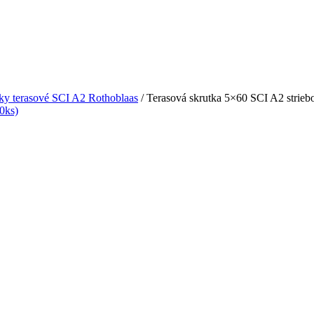
tky terasové SCI A2 Rothoblaas
/ Terasová skrutka 5×60 SCI A2 striebo
0ks)