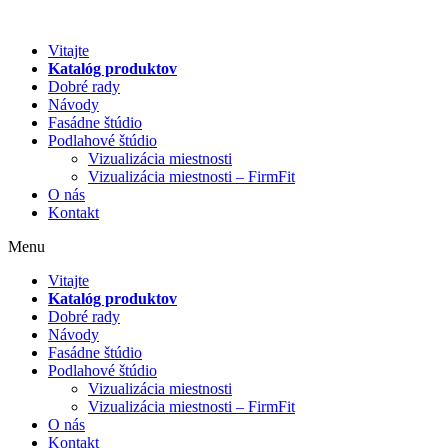
Preskočiť
na
Vitajte
obsah
Katalóg produktov
Dobré rady
Návody
Fasádne štúdio
Podlahové štúdio
Vizualizácia miestnosti
Vizualizácia miestnosti – FirmFit
O nás
Kontakt
Menu
Vitajte
Katalóg produktov
Dobré rady
Návody
Fasádne štúdio
Podlahové štúdio
Vizualizácia miestnosti
Vizualizácia miestnosti – FirmFit
O nás
Kontakt