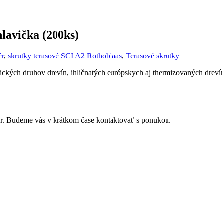
lavička (200ks)
ér
,
skrutky terasové SCI A2 Rothoblaas
,
Terasové skrutky
ických druhov drevín, ihličnatých európskych aj thermizovaných dreví
r. Budeme vás v krátkom čase kontaktovať s ponukou.