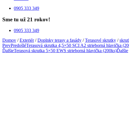
0905 333 349
Sme tu už 21 rokov!
0905 333 349
Domov
/
Exteriér
/
Doplnky terasy a fasády
/
Terasové skrutky
/
skru
Prev
Predošlé
Terasová skrutka 4,5×50 SCI A2 strieborná hlavička (20
Ďalšie
Terasová skrutka 5×50 EWS strieborná hlavička (200ks)
Ďalšie