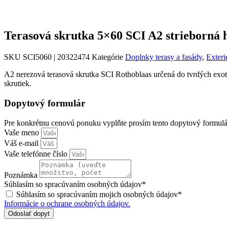
Terasová skrutka 5×60 SCI A2 strieborná h
SKU
SCI5060 | 20322474
Kategórie
Doplnky terasy a fasády
,
Exteri
A2 nerezová terasová skrutka SCI Rothoblaas určená do tvrdých exot
skrutiek.
Dopytový formulár
Pre konkrétnu cenovú ponuku vyplňte prosím tento dopytový formulá
Vaše meno
Váš e-mail
Vaše telefónne číslo
Poznámka
Súhlasím so spracúvaním osobných údajov*
Súhlasím so spracúvaním mojich osobných údajov*
Informácie o ochrane osobných údajov.
Odoslať dopyt