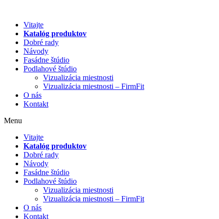
Preskočiť
na
Vitajte
obsah
Katalóg produktov
Dobré rady
Návody
Fasádne štúdio
Podlahové štúdio
Vizualizácia miestnosti
Vizualizácia miestnosti – FirmFit
O nás
Kontakt
Menu
Vitajte
Katalóg produktov
Dobré rady
Návody
Fasádne štúdio
Podlahové štúdio
Vizualizácia miestnosti
Vizualizácia miestnosti – FirmFit
O nás
Kontakt