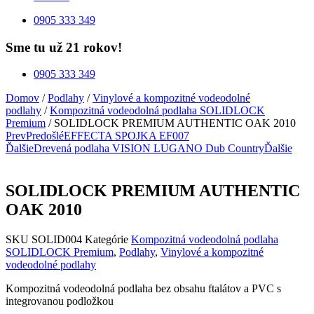
0905 333 349
Sme tu už 21 rokov!
0905 333 349
Domov
/
Podlahy
/
Vinylové a kompozitné vodeodolné
podlahy
/
Kompozitná vodeodolná podlaha SOLIDLOCK
Premium
/ SOLIDLOCK PREMIUM AUTHENTIC OAK 2010
Prev
Predošlé
EFFECTA SPOJKA EF007
Ďalšie
Drevená podlaha VISION LUGANO Dub Country
Ďalšie
SOLIDLOCK PREMIUM AUTHENTIC
OAK 2010
SKU
SOLID004
Kategórie
Kompozitná vodeodolná podlaha
SOLIDLOCK Premium
,
Podlahy
,
Vinylové a kompozitné
vodeodolné podlahy
Kompozitná vodeodolná podlaha bez obsahu ftalátov a PVC s
integrovanou podložkou