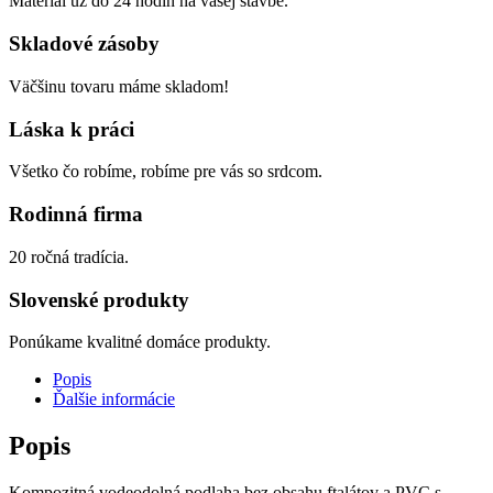
Materiál už do 24 hodín na vašej stavbe.
Skladové zásoby
Väčšinu tovaru máme skladom!
Láska k práci
Všetko čo robíme, robíme pre vás so srdcom.
Rodinná firma
20 ročná tradícia.
Slovenské produkty
Ponúkame kvalitné domáce produkty.
Popis
Ďalšie informácie
Popis
Kompozitná vodeodolná podlaha bez obsahu ftalátov a PVC s