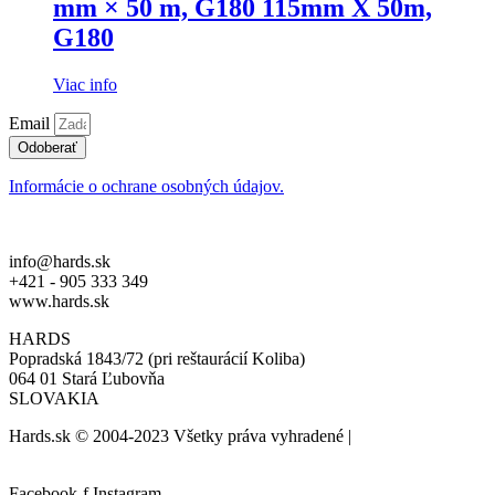
mm × 50 m, G180 115mm X 50m,
G180
Viac info
Email
Odoberať
Informácie o ochrane osobných údajov.
info@hards.sk
+421 - 905 333 349
www.hards.sk
HARDS
Popradská 1843/72 (pri reštaurácií Koliba)
064 01 Stará Ľubovňa
SLOVAKIA
Hards.sk © 2004-2023 Všetky práva vyhradené |
created by:
biznis.help
Facebook-f
Instagram