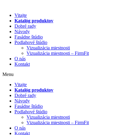
Preskočiť
na
Vitajte
obsah
Katalóg produktov
Dobré rady
Návody
Fasádne štúdio
Podlahové štúdio
Vizualizácia miestnosti
Vizualizácia miestnosti – FirmFit
O nás
Kontakt
Menu
Vitajte
Katalóg produktov
Dobré rady
Návody
Fasádne štúdio
Podlahové štúdio
Vizualizácia miestnosti
Vizualizácia miestnosti – FirmFit
O nás
Kontakt