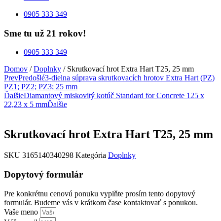
0905 333 349
Sme tu už 21 rokov!
0905 333 349
Domov
/
Doplnky
/ Skrutkovací hrot Extra Hart T25, 25 mm
Prev
Predošlé
3-dielna súprava skrutkovacích hrotov Extra Hart (PZ)
PZ1; PZ2; PZ3; 25 mm
Ďalšie
Diamantový miskovitý kotúč Standard for Concrete 125 x
22,23 x 5 mm
Ďalšie
Skrutkovací hrot Extra Hart T25, 25 mm
SKU
3165140340298
Kategória
Doplnky
Dopytový formulár
Pre konkrétnu cenovú ponuku vyplňte prosím tento dopytový
formulár. Budeme vás v krátkom čase kontaktovať s ponukou.
Vaše meno