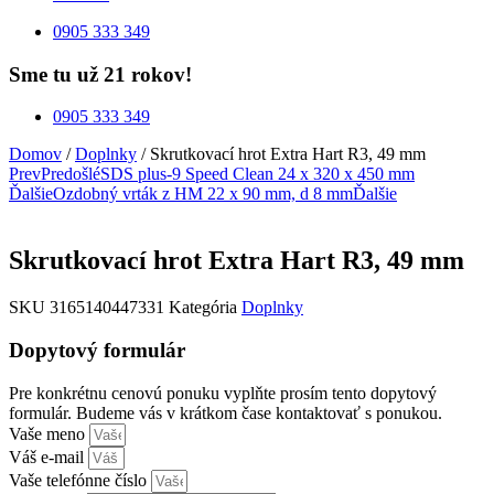
0905 333 349
Sme tu už 21 rokov!
0905 333 349
Domov
/
Doplnky
/ Skrutkovací hrot Extra Hart R3, 49 mm
Prev
Predošlé
SDS plus-9 Speed Clean 24 x 320 x 450 mm
Ďalšie
Ozdobný vrták z HM 22 x 90 mm, d 8 mm
Ďalšie
Skrutkovací hrot Extra Hart R3, 49 mm
SKU
3165140447331
Kategória
Doplnky
Dopytový formulár
Pre konkrétnu cenovú ponuku vyplňte prosím tento dopytový
formulár. Budeme vás v krátkom čase kontaktovať s ponukou.
Vaše meno
Váš e-mail
Vaše telefónne číslo