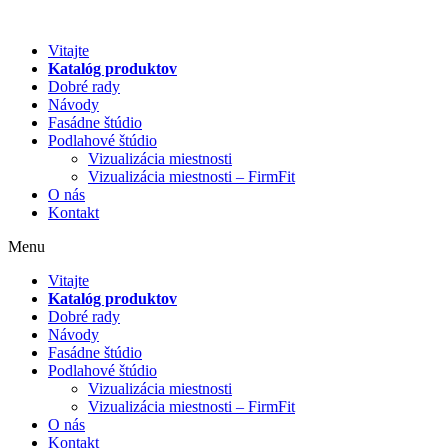
Preskočiť
na
Vitajte
obsah
Katalóg produktov
Dobré rady
Návody
Fasádne štúdio
Podlahové štúdio
Vizualizácia miestnosti
Vizualizácia miestnosti – FirmFit
O nás
Kontakt
Menu
Vitajte
Katalóg produktov
Dobré rady
Návody
Fasádne štúdio
Podlahové štúdio
Vizualizácia miestnosti
Vizualizácia miestnosti – FirmFit
O nás
Kontakt