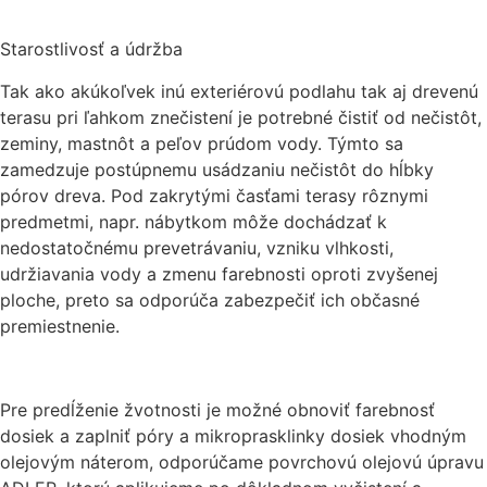
Starostlivosť a údržba
Tak ako akúkoľvek inú exteriérovú podlahu tak aj drevenú
terasu pri ľahkom znečistení je potrebné čistiť od nečistôt,
zeminy, mastnôt a peľov prúdom vody. Týmto sa
zamedzuje postúpnemu usádzaniu nečistôt do hĺbky
pórov dreva. Pod zakrytými časťami terasy rôznymi
predmetmi, napr. nábytkom môže dochádzať k
nedostatočnému prevetrávaniu, vzniku vlhkosti,
udržiavania vody a zmenu farebnosti oproti zvyšenej
ploche, preto sa odporúča zabezpečiť ich občasné
premiestnenie.
Pre predĺženie žvotnosti je možné obnoviť farebnosť
dosiek a zaplniť póry a mikroprasklinky dosiek vhodným
olejovým náterom, odporúčame povrchovú olejovú úpravu