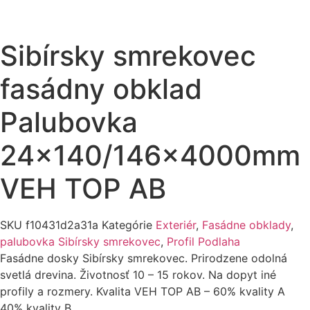
Sibírsky smrekovec
fasádny obklad
Palubovka
24×140/146x4000mm
VEH TOP AB
SKU
f10431d2a31a
Kategórie
Exteriér
,
Fasádne obklady
,
palubovka Sibírsky smrekovec
,
Profil Podlaha
Fasádne dosky Sibírsky smrekovec. Prirodzene odolná
svetlá drevina. Životnosť 10 – 15 rokov. Na dopyt iné
profily a rozmery. Kvalita VEH TOP AB – 60% kvality A
40% kvality B.