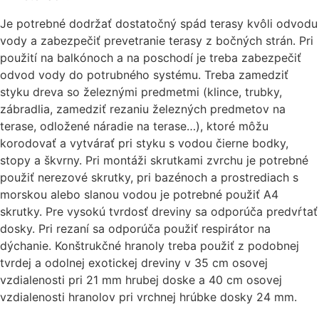
Je potrebné dodržať dostatočný spád terasy kvôli odvodu
vody a zabezpečiť prevetranie terasy z bočných strán. Pri
použití na balkónoch a na poschodí je treba zabezpečiť
odvod vody do potrubného systému. Treba zamedziť
styku dreva so železnými predmetmi (klince, trubky,
zábradlia, zamedziť rezaniu železných predmetov na
terase, odložené náradie na terase…), ktoré môžu
korodovať a vytvárať pri styku s vodou čierne bodky,
stopy a škvrny. Pri montáži skrutkami zvrchu je potrebné
použiť nerezové skrutky, pri bazénoch a prostrediach s
morskou alebo slanou vodou je potrebné použiť A4
skrutky. Pre vysokú tvrdosť dreviny sa odporúča predvŕtať
dosky. Pri rezaní sa odporúča použiť respirátor na
dýchanie. Konštrukčné hranoly treba použiť z podobnej
tvrdej a odolnej exotickej dreviny v 35 cm osovej
vzdialenosti pri 21 mm hrubej doske a 40 cm osovej
vzdialenosti hranolov pri vrchnej hrúbke dosky 24 mm.