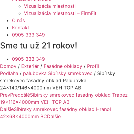
Vizualizácia miestnosti
Vizualizácia miestnosti – FirmFit
O nás
Kontakt
0905 333 349
Sme tu už 21 rokov!
0905 333 349
Domov
/
Exteriér
/
Fasádne obklady
/
Profil
Podlaha
/
palubovka Sibírsky smrekovec
/ Sibírsky
smrekovec fasádny obklad Palubovka
24×140/146x4000mm VEH TOP AB
Prev
Predošlé
Sibírsky smrekovec fasádny obklad Trapez
19x116x4000mm VEH TOP AB
Ďalšie
Sibírsky smrekovec fasádny obklad Hranol
42x68x4000mm BC
Ďalšie