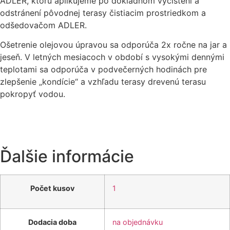
ADLER, ktorú aplikujeme po dôkladnom vyčistení a
odstránení pôvodnej terasy čistiacim prostriedkom a
odšedovačom ADLER.
Ošetrenie olejovou úpravou sa odporúča 2x ročne na jar a
jeseň. V letných mesiacoch v období s vysokými dennými
teplotami sa odporúča v podvečerných hodinách pre
zlepšenie „kondície“ a vzhľadu terasy drevenú terasu
pokropyť vodou.
Ďalšie informácie
Počet kusov
1
Dodacia doba
na objednávku