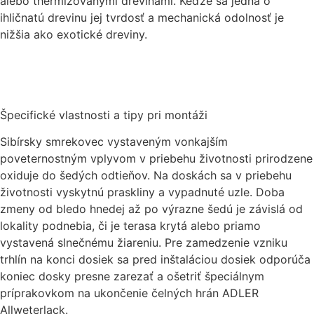
alebo thermizovanými drevinami. Keďže sa jedná o
ihličnatú drevinu jej tvrdosť a mechanická odolnosť je
nižšia ako exotické dreviny.
Špecifické vlastnosti a tipy pri montáži
Sibírsky smrekovec vystaveným vonkajším
poveternostným vplyvom v priebehu životnosti prirodzene
oxiduje do šedých odtieňov. Na doskách sa v priebehu
životnosti vyskytnú praskliny a vypadnuté uzle. Doba
zmeny od bledo hnedej až po výrazne šedú je závislá od
lokality podnebia, či je terasa krytá alebo priamo
vystavená slnečnému žiareniu. Pre zamedzenie vzniku
trhlín na konci dosiek sa pred inštaláciou dosiek odporúča
koniec dosky presne zarezať a ošetriť špeciálnym
príprakovkom na ukončenie čelných hrán ADLER
Allweterlack.