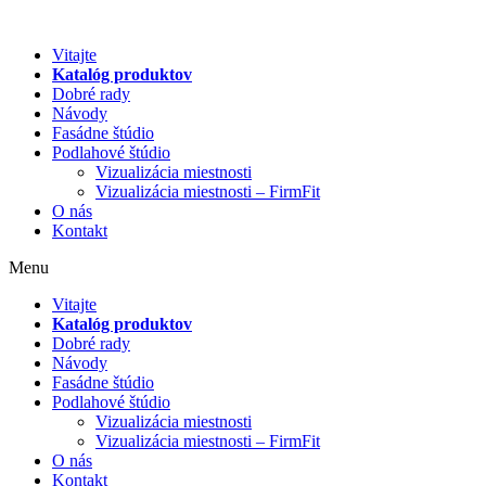
Preskočiť
na
Vitajte
obsah
Katalóg produktov
Dobré rady
Návody
Fasádne štúdio
Podlahové štúdio
Vizualizácia miestnosti
Vizualizácia miestnosti – FirmFit
O nás
Kontakt
Menu
Vitajte
Katalóg produktov
Dobré rady
Návody
Fasádne štúdio
Podlahové štúdio
Vizualizácia miestnosti
Vizualizácia miestnosti – FirmFit
O nás
Kontakt