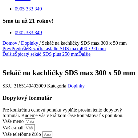
0905 333 349
Sme tu už 21 rokov!
0905 333 349
Domov
/
Doplnky
/ Sekáč na kachličky SDS max 300 x 50 mm
Prev
Predošlé
Rezačka asfaltu SDS max 400 x 90 mm
Ďalšie
Špicatý sekáč SDS plus 250 mm
Ďalšie
Sekáč na kachličky SDS max 300 x 50 mm
SKU
3165140403009
Kategória
Doplnky
Dopytový formulár
Pre konkrétnu cenovú ponuku vyplňte prosím tento dopytový
formulár. Budeme vás v krátkom čase kontaktovať s ponukou.
Vaše meno
Váš e-mail
Vaše telefónne číslo