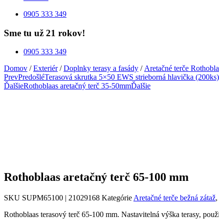
0905 333 349
Sme tu už 21 rokov!
0905 333 349
Domov
/
Exteriér
/
Doplnky terasy a fasády
/
Aretačné terče Rothobla
Prev
Predošlé
Terasová skrutka 5×50 EWS strieborná hlavička (200ks)
Ďalšie
Rothoblaas aretačný terč 35-50mm
Ďalšie
Rothoblaas aretačný terč 65-100 mm
SKU
SUPM65100 | 21029168
Kategórie
Aretačné terče bežná zátaž
,
Rothoblaas terasový terč 65-100 mm. Nastavitelná výška terasy, použ