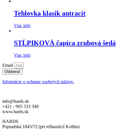
Tehlovka klasik antracit
Viac info
STĹPIKOVÁ čapica zrubová šedá
Viac info
Email
Odoberať
Informácie o ochrane osobných údajov.
info@hards.sk
+421 - 905 333 349
www.hards.sk
HARDS
Popradská 1843/72 (pri reštaurácií Koliba)