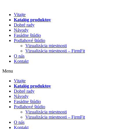
Preskočiť
na
Vitajte
obsah
Katalóg produktov
Dobré rady
Návody
Fasádne štúdio
Podlahové štúdio
Vizualizácia miestnosti
Vizualizácia miestnosti – FirmFit
O nás
Kontakt
Menu
Vitajte
Katalóg produktov
Dobré rady
Návody
Fasádne štúdio
Podlahové štúdio
Vizualizácia miestnosti
Vizualizácia miestnosti – FirmFit
O nás
Kontakt