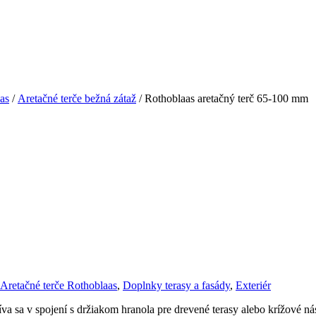
as
/
Aretačné terče bežná zátaž
/ Rothoblaas aretačný terč 65-100 mm
Aretačné terče Rothoblaas
,
Doplnky terasy a fasády
,
Exteriér
íva sa v spojení s držiakom hranola pre drevené terasy alebo krížové n