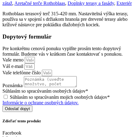
zátaž
,
Aretačné terče Rothoblaas
,
Doplnky terasy a fasády
,
Exteriér
Rothoblaas terasový terč 315-420 mm. Nastavitelná výška terasy,
používa sa v spojení s držiakom hranola pre drevené terasy alebo
krížové nástavce pre pokládku dlažobných kociek.
Dopytový formulár
Pre konkrétnu cenovú ponuku vyplňte prosím tento dopytový
formulár. Budeme vás v krátkom čase kontaktovať s ponukou.
Vaše meno
Váš e-mail
Vaše telefónne číslo
Poznámka
Súhlasím so spracúvaním osobných údajov*
Súhlasím so spracúvaním mojich osobných údajov*
Informácie o ochrane osobných údajov.
Odoslať dopyt
Zdieľať tento produkt
Facebook