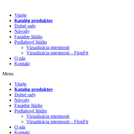
Preskočiť
na
Vitajte
obsah
Katalóg produktov
Dobré rady
Návody
Fasádne štúdio
Podlahové štúdio
Vizualizácia miestnosti
Vizualizácia miestnosti – FirmFit
O nás
Kontakt
Menu
Vitajte
Katalóg produktov
Dobré rady
Návody
Fasádne štúdio
Podlahové štúdio
Vizualizácia miestnosti
Vizualizácia miestnosti – FirmFit
O nás
Kontakt