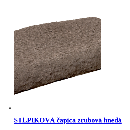
STĹPIKOVÁ čapica zrubová hnedá