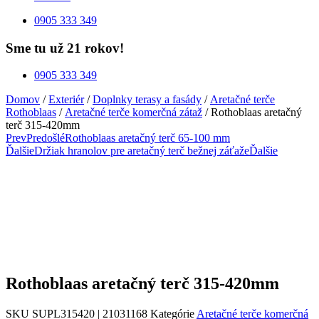
0905 333 349
Sme tu už 21 rokov!
0905 333 349
Domov
/
Exteriér
/
Doplnky terasy a fasády
/
Aretačné terče
Rothoblaas
/
Aretačné terče komerčná zátaž
/ Rothoblaas aretačný
terč 315-420mm
Prev
Predošlé
Rothoblaas aretačný terč 65-100 mm
Ďalšie
Držiak hranolov pre aretačný terč bežnej záťaže
Ďalšie
Rothoblaas aretačný terč 315-420mm
SKU
SUPL315420 | 21031168
Kategórie
Aretačné terče komerčná