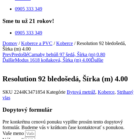
0905 333 349
Sme tu už 21 rokov!
0905 333 349
Domov
/
Koberce a PVC
/
Koberce
/ Resolution 92 bledošedá,
Šírka (m) 4.00
Prev
Predošlé
Carnaby behúň 97 šedá, Šírka (m) 0.80
Ďalšie
Modus 1618 koňaková, Šírka (m) 4.00
Ďalšie
Resolution 92 bledošedá, Šírka (m) 4.00
SKU
2244K3471854
Kategórie
Bytová metráž
,
Koberce
,
Strihaný
vlas
Dopytový formulár
Pre konkrétnu cenovú ponuku vyplňte prosím tento dopytový
formulár. Budeme vás v krátkom čase kontaktovať s ponukou.
Vaše meno