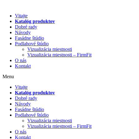
Preskočiť
na
Vitajte
obsah
Katalóg produktov
Dobré rady
Návody
Fasádne štúdio
Podlahové štúdio
Vizualizácia miestnosti
Vizualizácia miestnosti – FirmFit
O nás
Kontakt
Menu
Vitajte
Katalóg produktov
Dobré rady
Návody
Fasádne štúdio
Podlahové štúdio
Vizualizácia miestnosti
Vizualizácia miestnosti – FirmFit
O nás
Kontakt