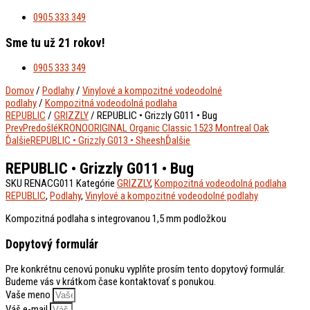
0905 333 349
Sme tu už 21 rokov!
0905 333 349
Domov
/
Podlahy
/
Vinylové a kompozitné vodeodolné
podlahy
/
Kompozitná vodeodolná podlaha
REPUBLIC
/
GRIZZLY
/ REPUBLIC • Grizzly G011 • Bug
Prev
Predošlé
KRONOORIGINAL Organic Classic 1523 Montreal Oak
Ďalšie
REPUBLIC • Grizzly G013 • Sheesh
Ďalšie
REPUBLIC • Grizzly G011 • Bug
SKU
RENACG011
Kategórie
GRIZZLY
,
Kompozitná vodeodolná podlaha
REPUBLIC
,
Podlahy
,
Vinylové a kompozitné vodeodolné podlahy
Kompozitná podlaha s integrovanou 1,5 mm podložkou
Dopytový formulár
Pre konkrétnu cenovú ponuku vyplňte prosím tento dopytový formulár.
Budeme vás v krátkom čase kontaktovať s ponukou.
Vaše meno
Váš e-mail