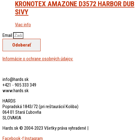
KRONOTEX AMAZONE D3572 HARBOR DUB
SIVY
Viac info
Email
Odoberať
Informácie o ochrane osobných údajov.
info@hards.sk
+421 - 905 333 349
www.hards.sk
HARDS
Popradská 1843/72 (pri reštaurácií Koliba)
064 01 Stará Ľubovňa
SLOVAKIA
Hards.sk © 2004-2023 Všetky práva vyhradené |
created by: biznis.help
Facebook-f
Instagram