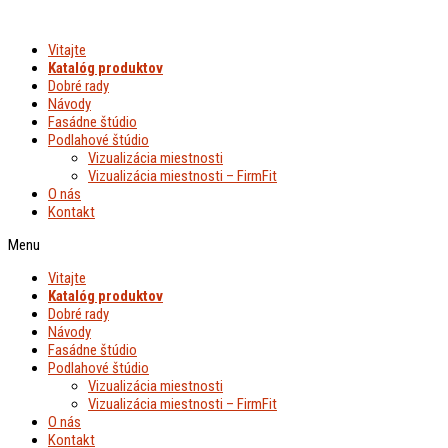
Preskočiť
na
Vitajte
obsah
Katalóg produktov
Dobré rady
Návody
Fasádne štúdio
Podlahové štúdio
Vizualizácia miestnosti
Vizualizácia miestnosti – FirmFit
O nás
Kontakt
Menu
Vitajte
Katalóg produktov
Dobré rady
Návody
Fasádne štúdio
Podlahové štúdio
Vizualizácia miestnosti
Vizualizácia miestnosti – FirmFit
O nás
Kontakt