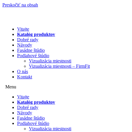
Preskočiť na obsah
Vitajte
Katalóg produktov
Dobré rady
Návody
Fasádne štúdio
Podlahové štúdio
Vizualizácia miestnosti
Vizualizácia miestnosti – FirmFit
O nás
Kontakt
Menu
Vitajte
Katalóg produktov
Dobré rady
Návody
Fasádne štúdio
Podlahové štúdio
Vizualizácia miestnosti