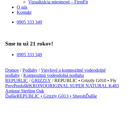
Vizualizácia miestnosti – FirmFit
O nás
Kontakt
0905 333 349
Sme tu už 21 rokov!
0905 333 349
Domov
/
Podlahy
/
Vinylové a kompozitné vodeodolné
podlahy
/
Kompozitná vodeodolná podlaha
REPUBLIC
/
GRIZZLY
/ REPUBLIC • Grizzly G010 • Fly
Prev
Predošlé
KRONOORIGINAL SUPER NATURAL K483
Antique Sterling Oak
Ďalšie
REPUBLIC • Grizzly G013 • Sheesh
Ďalšie