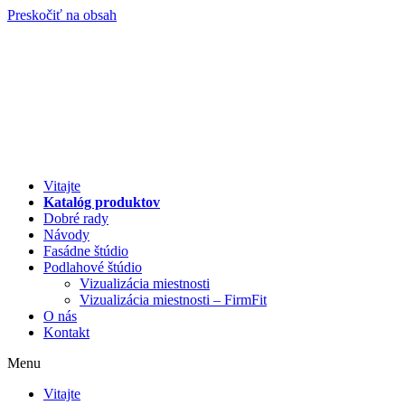
Preskočiť na obsah
Vitajte
Katalóg produktov
Dobré rady
Návody
Fasádne štúdio
Podlahové štúdio
Vizualizácia miestnosti
Vizualizácia miestnosti – FirmFit
O nás
Kontakt
Menu
Vitajte