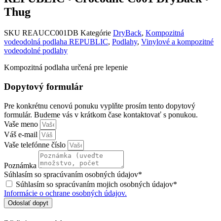
Thug
SKU
REAUCC001DB
Kategórie
DryBack
,
Kompozitná
vodeodolná podlaha REPUBLIC
,
Podlahy
,
Vinylové a kompozitné
vodeodolné podlahy
Kompozitná podlaha určená pre lepenie
Dopytový formulár
Pre konkrétnu cenovú ponuku vyplňte prosím tento dopytový
formulár. Budeme vás v krátkom čase kontaktovať s ponukou.
Vaše meno
Váš e-mail
Vaše telefónne číslo
Poznámka
Súhlasím so spracúvaním osobných údajov*
Súhlasím so spracúvaním mojich osobných údajov*
Informácie o ochrane osobných údajov.
Odoslať dopyt