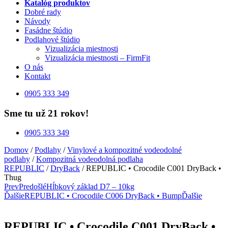
Katalóg produktov
Dobré rady
Návody
Fasádne štúdio
Podlahové štúdio
Vizualizácia miestnosti
Vizualizácia miestnosti – FirmFit
O nás
Kontakt
0905 333 349
Sme tu už 21 rokov!
0905 333 349
Domov
/
Podlahy
/
Vinylové a kompozitné vodeodolné
podlahy
/
Kompozitná vodeodolná podlaha
REPUBLIC
/
DryBack
/ REPUBLIC • Crocodile C001 DryBack •
Thug
Prev
Predošlé
Hĺbkový základ D7 – 10kg
Ďalšie
REPUBLIC • Crocodile C006 DryBack • Bump
Ďalšie
REPUBLIC • Crocodile C001 DryBack •