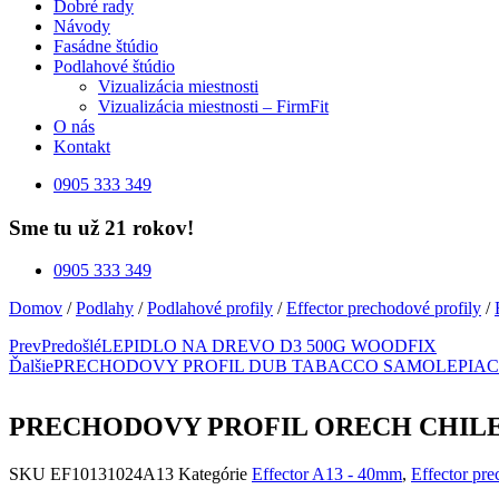
Dobré rady
Návody
Fasádne štúdio
Podlahové štúdio
Vizualizácia miestnosti
Vizualizácia miestnosti – FirmFit
O nás
Kontakt
0905 333 349
Sme tu už 21 rokov!
0905 333 349
Domov
/
Podlahy
/
Podlahové profily
/
Effector prechodové profily
/
Prev
Predošlé
LEPIDLO NA DREVO D3 500G WOODFIX
Ďalšie
PRECHODOVY PROFIL DUB TABACCO SAMOLEPIACI 
PRECHODOVY PROFIL ORECH CHILE 
SKU
EF10131024A13
Kategórie
Effector A13 - 40mm
,
Effector pre