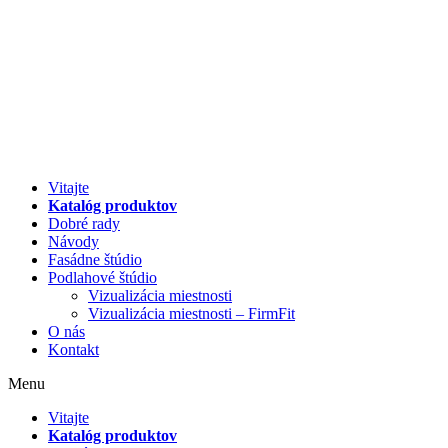
Preskočiť
na
obsah
Vitajte
Katalóg produktov
Dobré rady
Návody
Fasádne štúdio
Podlahové štúdio
Vizualizácia miestnosti
Vizualizácia miestnosti – FirmFit
O nás
Kontakt
Menu
Vitajte
Katalóg produktov