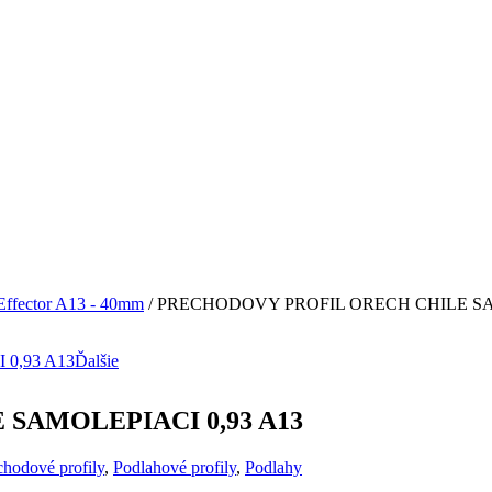
Effector A13 - 40mm
/ PRECHODOVY PROFIL ORECH CHILE SA
0,93 A13
Ďalšie
SAMOLEPIACI 0,93 A13
chodové profily
,
Podlahové profily
,
Podlahy