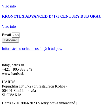
Viac info
KRONOTEX ADVANCED D4175 CENTURY DUB GRAU
Viac info
Email
Odoberať
Informácie o ochrane osobných údajov.
info@hards.sk
+421 - 905 333 349
www.hards.sk
HARDS
Popradská 1843/72 (pri reštaurácií Koliba)
064 01 Stará Ľubovňa
SLOVAKIA
Hards.sk © 2004-2023 Všetky práva vyhradené |
created by: biznis.h