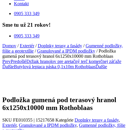
Kontakt
0905 333 349
Sme tu už 21 rokov!
0905 333 349
Domov
/
Exteriér
/
Doplnky terasy a fasády
/
Gumenné podložky,
fólie a geotextílie
/
Granulované a IPDM podložky
/ Podložka
gumená pod terasový hranol 6x1250x10000 mm Rothoblaas
Prev
Predošlé
Držiak hranolov pre aretačný terč komerčnej záťaže
Ďalšie
Butylová lepiaca páska 0,1x10m Rothoblaas
Ďalšie
Podložka gumená pod terasový hranol
6x1250x10000 mm Rothoblaas
SKU
FE010355 | 15217658
Kategórie
Doplnky terasy a fasády
,
Exteriér
,
Granulované a IPDM podložky
,
Gumenné podložky, fólie