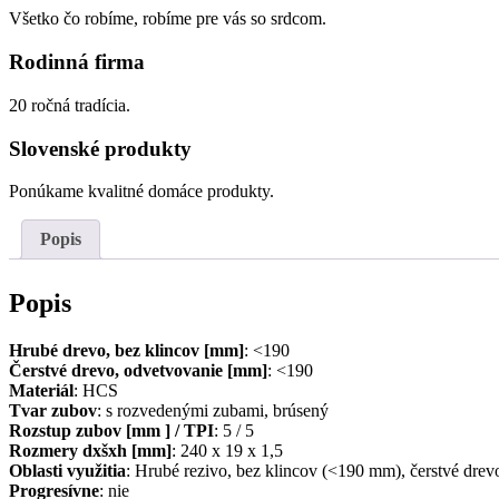
Všetko čo robíme, robíme pre vás so srdcom.
Rodinná firma
20 ročná tradícia.
Slovenské produkty
Ponúkame kvalitné domáce produkty.
Popis
Popis
Hrubé drevo, bez klincov [mm]
: <190
Čerstvé drevo, odvetvovanie [mm]
: <190
Materiál
: HCS
Tvar zubov
: s rozvedenými zubami, brúsený
Rozstup zubov [mm ] / TPI
: 5 / 5
Rozmery dxšxh [mm]
: 240 x 19 x 1,5
Oblasti využitia
: Hrubé rezivo, bez klincov (<190 mm), čerstvé drev
Progresívne
: nie