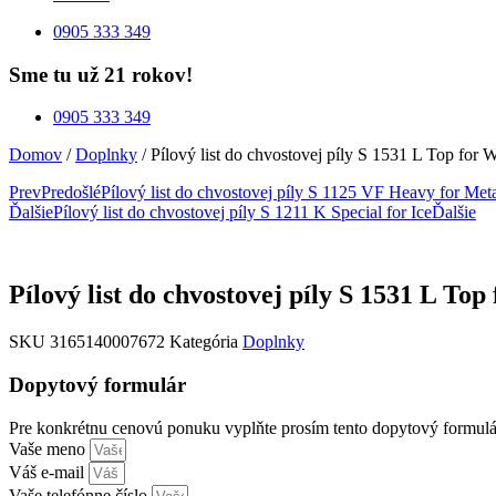
0905 333 349
Sme tu už 21 rokov!
0905 333 349
Domov
/
Doplnky
/ Pílový list do chvostovej píly S 1531 L Top for
Prev
Predošlé
Pílový list do chvostovej píly S 1125 VF Heavy for Met
Ďalšie
Pílový list do chvostovej píly S 1211 K Special for Ice
Ďalšie
Pílový list do chvostovej píly S 1531 L To
SKU
3165140007672
Kategória
Doplnky
Dopytový formulár
Pre konkrétnu cenovú ponuku vyplňte prosím tento dopytový formulá
Vaše meno
Váš e-mail
Vaše telefónne číslo