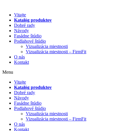
Preskočiť
na
Vitajte
obsah
Katalóg produktov
Dobré rady
Návody
Fasádne štúdio
Podlahové štúdio
Vizualizácia miestnosti
Vizualizácia miestnosti – FirmFit
O nás
Kontakt
Menu
Vitajte
Katalóg produktov
Dobré rady
Návody
Fasádne štúdio
Podlahové štúdio
Vizualizácia miestnosti
Vizualizácia miestnosti – FirmFit
O nás
Kontakt