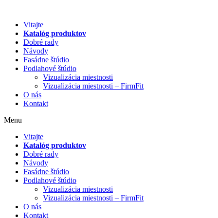
Preskočiť
na
Vitajte
obsah
Katalóg produktov
Dobré rady
Návody
Fasádne štúdio
Podlahové štúdio
Vizualizácia miestnosti
Vizualizácia miestnosti – FirmFit
O nás
Kontakt
Menu
Vitajte
Katalóg produktov
Dobré rady
Návody
Fasádne štúdio
Podlahové štúdio
Vizualizácia miestnosti
Vizualizácia miestnosti – FirmFit
O nás
Kontakt