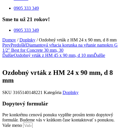
0905 333 349
Sme tu už 21 rokov!
0905 333 349
Domov
/
Doplnky
/ Ozdobný vrták z HM 24 x 90 mm, d 8 mm
Prev
Predošlé
Diamantová vŕtacia korunka na vŕtanie namokro G
1/2″ Best for Concrete 30 mm, 30
Ďalšie
Ozdobný vrták z HM 45 x 90 mm, d 10 mm
Ďalšie
Ozdobný vrták z HM 24 x 90 mm, d 8
mm
SKU
3165140148221
Kategória
Doplnky
Dopytový formulár
Pre konkrétnu cenovú ponuku vyplňte prosím tento dopytový
formulár. Budeme vás v krátkom čase kontaktovať s ponukou.
Vaše meno