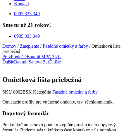
Kontakt
0905 333 349
Sme tu už 21 rokov!
0905 333 349
Domov
/
Zateplenie
/
Fasádné omietky a farby
/ Omietková lišta
priebežná
Prev
Predošlé
Baumit MPA 35 L
Ďalšie
Baumit SanovaBar
Ďalšie
Omietková lišta priebežná
SKU
8902BSK
Kategória
Fasádné omietky a farby
Omietacie profily pre vnútorné omietky, tzv. rýchloomietnik.
Dopytový formulár
Pre konkrétnu cenovú ponuku vyplňte prosím tento dopytový
formulár. Budeme vás v krátkom čase kontaktovať s ponukou.