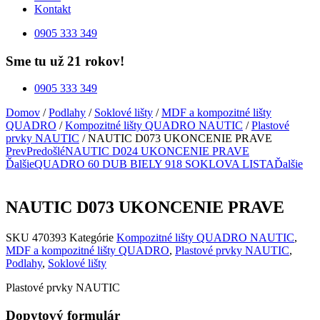
Kontakt
0905 333 349
Sme tu už 21 rokov!
0905 333 349
Domov
/
Podlahy
/
Soklové lišty
/
MDF a kompozitné lišty
QUADRO
/
Kompozitné lišty QUADRO NAUTIC
/
Plastové
prvky NAUTIC
/ NAUTIC D073 UKONCENIE PRAVE
Prev
Predošlé
NAUTIC D024 UKONCENIE PRAVE
Ďalšie
QUADRO 60 DUB BIELY 918 SOKLOVA LISTA
Ďalšie
NAUTIC D073 UKONCENIE PRAVE
SKU
470393
Kategórie
Kompozitné lišty QUADRO NAUTIC
,
MDF a kompozitné lišty QUADRO
,
Plastové prvky NAUTIC
,
Podlahy
,
Soklové lišty
Plastové prvky NAUTIC
Dopytový formulár