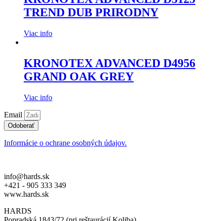
TREND DUB PRIRODNY
Viac info
KRONOTEX ADVANCED D4956
GRAND OAK GREY
Viac info
Email
Odoberať
Informácie o ochrane osobných údajov.
info@hards.sk
+421 - 905 333 349
www.hards.sk
HARDS
Popradská 1843/72 (pri reštaurácií Koliba)