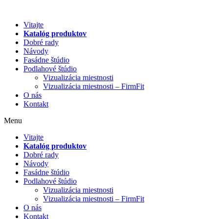
Preskočiť
na
Vitajte
obsah
Katalóg produktov
Dobré rady
Návody
Fasádne štúdio
Podlahové štúdio
Vizualizácia miestnosti
Vizualizácia miestnosti – FirmFit
O nás
Kontakt
Menu
Vitajte
Katalóg produktov
Dobré rady
Návody
Fasádne štúdio
Podlahové štúdio
Vizualizácia miestnosti
Vizualizácia miestnosti – FirmFit
O nás
Kontakt