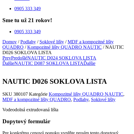
0905 333 349
Sme tu už 21 rokov!
0905 333 349
Domov
/
Podlahy
/
Soklové lišty
/
MDF a kompozitné lišty
QUADRO
/
Kompozitné lišty QUADRO NAUTIC
/ NAUTIC
D026 SOKLOVA LISTA
Prev
Predošlé
NAUTIC D024 SOKLOVA LISTA
Ďalšie
NAUTIC D087 SOKLOVA LISTA
Ďalšie
NAUTIC D026 SOKLOVA LISTA
SKU
380107
Kategórie
Kompozitné lišty QUADRO NAUTIC
,
MDF a kompozitné lišty QUADRO
,
Podlahy
,
Soklové lišty
Vodeodolná extrudovaná lišta
Dopytový formulár
Pre konkrétnu cenovú ponuku vyplňte prosím tento dopytový