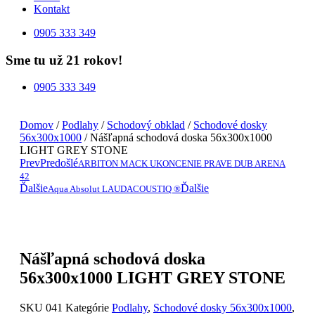
Kontakt
0905 333 349
Sme tu už 21 rokov!
0905 333 349
Domov
/
Podlahy
/
Schodový obklad
/
Schodové dosky
56x300x1000
/ Nášľapná schodová doska 56x300x1000
LIGHT GREY STONE
Prev
Predošlé
ARBITON MACK UKONCENIE PRAVE DUB ARENA
42
Ďalšie
Ďalšie
Aqua Absolut LAUDACOUSTIQ ®
Nášľapná schodová doska
56x300x1000 LIGHT GREY STONE
SKU
041
Kategórie
Podlahy
,
Schodové dosky 56x300x1000
,