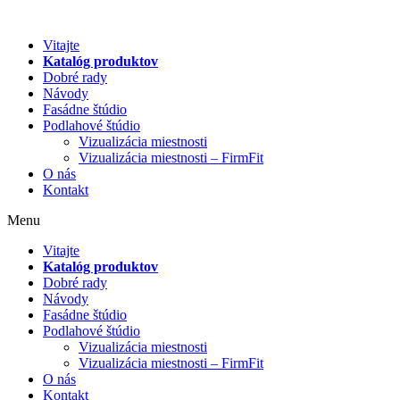
Preskočiť
na
Vitajte
obsah
Katalóg produktov
Dobré rady
Návody
Fasádne štúdio
Podlahové štúdio
Vizualizácia miestnosti
Vizualizácia miestnosti – FirmFit
O nás
Kontakt
Menu
Vitajte
Katalóg produktov
Dobré rady
Návody
Fasádne štúdio
Podlahové štúdio
Vizualizácia miestnosti
Vizualizácia miestnosti – FirmFit
O nás
Kontakt