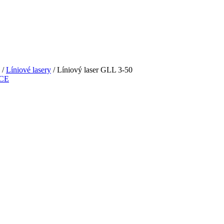
/
Líniové lasery
/ Líniový laser GLL 3-50
 CE