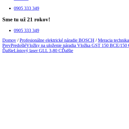
0905 333 349
Sme tu už 21 rokov!
0905 333 349
Domov
/
Profesionálne elektrické náradie BOSCH
/
Meracia technika
Prev
Predošlé
Vložky na uloženie náradia Vložka GST 150 BCE/150
Ďalšie
Líniový laser GLL 3-80 C
Ďalšie