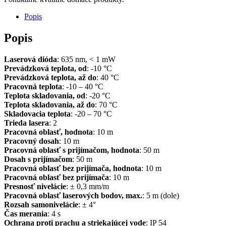
Popis
Popis
Laserová dióda
: 635 nm, < 1 mW
Prevádzková teplota, od
: -10 °C
Prevádzková teplota, až do
: 40 °C
Pracovná teplota
: -10 – 40 °C
Teplota skladovania, od
: -20 °C
Teplota skladovania, až do
: 70 °C
Skladovacia teplota
: -20 – 70 °C
Trieda lasera
: 2
Pracovná oblasť, hodnota
: 10 m
Pracovný dosah
: 10 m
Pracovná oblasť s prijímačom, hodnota
: 50 m
Dosah s prijímačom
: 50 m
Pracovná oblasť bez prijímača, hodnota
: 10 m
Pracovná oblasť bez prijímača
: 10 m
Presnosť nivelácie
: ± 0,3 mm/m
Pracovná oblasť laserových bodov, max.
: 5 m (dole)
Rozsah samonivelácie
: ± 4°
Čas merania
: 4 s
Ochrana proti prachu a striekajúcej vode
: IP 54