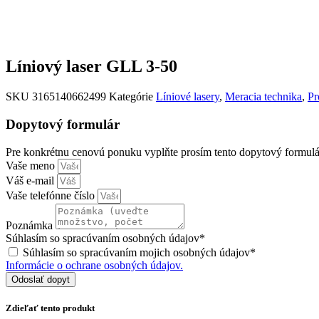
Líniový laser GLL 3-50
SKU
3165140662499
Kategórie
Líniové lasery
,
Meracia technika
,
Pr
Dopytový formulár
Pre konkrétnu cenovú ponuku vyplňte prosím tento dopytový formulá
Vaše meno
Váš e-mail
Vaše telefónne číslo
Poznámka
Súhlasím so spracúvaním osobných údajov*
Súhlasím so spracúvaním mojich osobných údajov*
Informácie o ochrane osobných údajov.
Odoslať dopyt
Zdieľať tento produkt