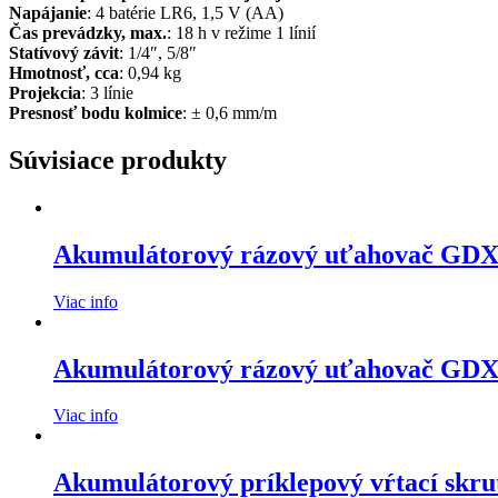
Napájanie
: 4 batérie LR6, 1,5 V (AA)
Čas prevádzky, max.
: 18 h v režime 1 línií
Statívový závit
: 1/4″, 5/8″
Hmotnosť, cca
: 0,94 kg
Projekcia
: 3 línie
Presnosť bodu kolmice
: ± 0,6 mm/m
Súvisiace produkty
Akumulátorový rázový uťahovač GDX
Viac info
Akumulátorový rázový uťahovač GDX
Viac info
Akumulátorový príklepový vŕtací skr