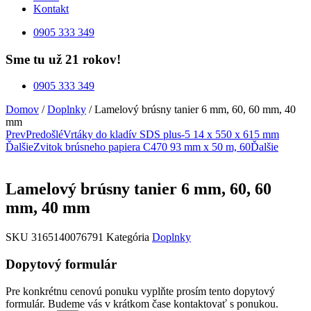
Kontakt
0905 333 349
Sme tu už 21 rokov!
0905 333 349
Domov
/
Doplnky
/ Lamelový brúsny tanier 6 mm, 60, 60 mm, 40
mm
Prev
Predošlé
Vrtáky do kladív SDS plus-5 14 x 550 x 615 mm
Ďalšie
Zvitok brúsneho papiera C470 93 mm x 50 m, 60
Ďalšie
Lamelový brúsny tanier 6 mm, 60, 60
mm, 40 mm
SKU
3165140076791
Kategória
Doplnky
Dopytový formulár
Pre konkrétnu cenovú ponuku vyplňte prosím tento dopytový
formulár. Budeme vás v krátkom čase kontaktovať s ponukou.