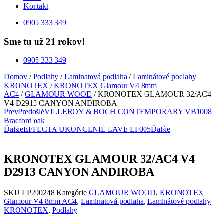
Kontakt
0905 333 349
Sme tu už 21 rokov!
0905 333 349
Domov
/
Podlahy
/
Laminatová podlaha
/
Laminátové podlahy
KRONOTEX
/
KRONOTEX Glamour V4 8mm
AC4
/
GLAMOUR WOOD
/ KRONOTEX GLAMOUR 32/AC4
V4 D2913 CANYON ANDIROBA
Prev
Predošlé
VILLEROY & BOCH CONTEMPORARY VB1008
Bradford oak
Ďalšie
EFFECTA UKONCENIE LAVE EF005
Ďalšie
KRONOTEX GLAMOUR 32/AC4 V4
D2913 CANYON ANDIROBA
SKU
LP200248
Kategórie
GLAMOUR WOOD
,
KRONOTEX
Glamour V4 8mm AC4
,
Laminatová podlaha
,
Laminátové podlahy
KRONOTEX
,
Podlahy