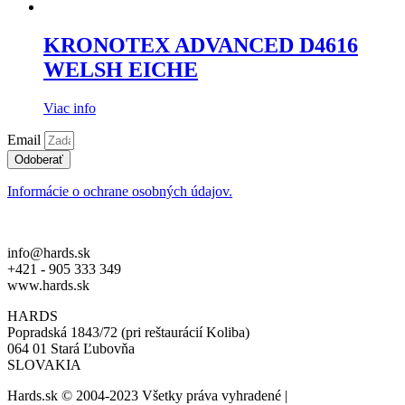
KRONOTEX ADVANCED D4616
WELSH EICHE
Viac info
Email
Odoberať
Informácie o ochrane osobných údajov.
info@hards.sk
+421 - 905 333 349
www.hards.sk
HARDS
Popradská 1843/72 (pri reštaurácií Koliba)
064 01 Stará Ľubovňa
SLOVAKIA
Hards.sk © 2004-2023 Všetky práva vyhradené |
created by: