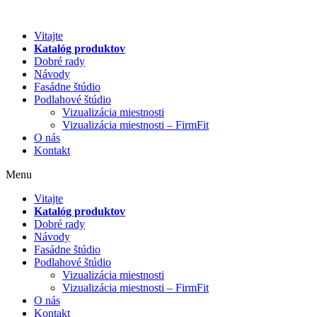
Preskočiť
na
Vitajte
obsah
Katalóg produktov
Dobré rady
Návody
Fasádne štúdio
Podlahové štúdio
Vizualizácia miestnosti
Vizualizácia miestnosti – FirmFit
O nás
Kontakt
Menu
Vitajte
Katalóg produktov
Dobré rady
Návody
Fasádne štúdio
Podlahové štúdio
Vizualizácia miestnosti
Vizualizácia miestnosti – FirmFit
O nás
Kontakt