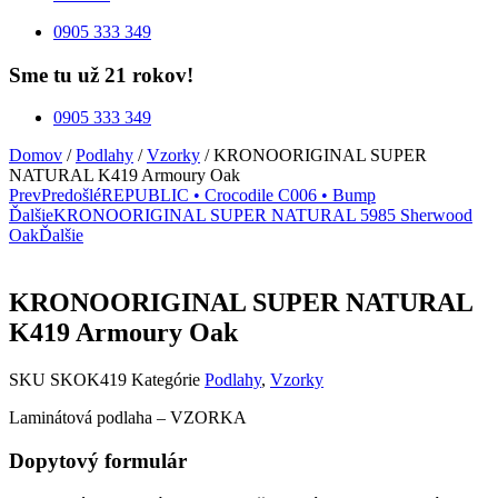
0905 333 349
Sme tu už 21 rokov!
0905 333 349
Domov
/
Podlahy
/
Vzorky
/ KRONOORIGINAL SUPER
NATURAL K419 Armoury Oak
Prev
Predošlé
REPUBLIC • Crocodile C006 • Bump
Ďalšie
KRONOORIGINAL SUPER NATURAL 5985 Sherwood
Oak
Ďalšie
KRONOORIGINAL SUPER NATURAL
K419 Armoury Oak
SKU
SKOK419
Kategórie
Podlahy
,
Vzorky
Laminátová podlaha – VZORKA
Dopytový formulár