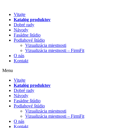
Preskočiť
na
Vitajte
obsah
Katalóg produktov
Dobré rady
Návody
Fasádne štúdio
Podlahové štúdio
Vizualizácia miestnosti
Vizualizácia miestnosti – FirmFit
O nás
Kontakt
Menu
Vitajte
Katalóg produktov
Dobré rady
Návody
Fasádne štúdio
Podlahové štúdio
Vizualizácia miestnosti
Vizualizácia miestnosti – FirmFit
O nás
Kontakt