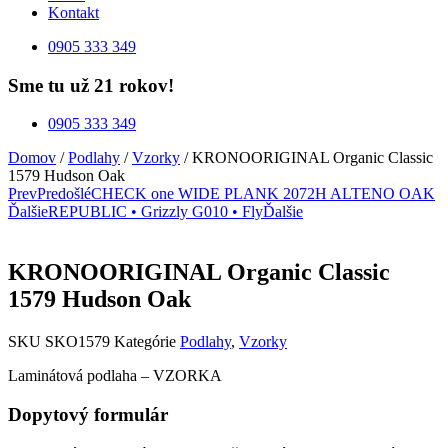
Kontakt
0905 333 349
Sme tu už 21 rokov!
0905 333 349
Domov
/
Podlahy
/
Vzorky
/ KRONOORIGINAL Organic Classic
1579 Hudson Oak
Prev
Predošlé
CHECK one WIDE PLANK 2072H ALTENO OAK
Ďalšie
REPUBLIC • Grizzly G010 • Fly
Ďalšie
KRONOORIGINAL Organic Classic
1579 Hudson Oak
SKU
SKO1579
Kategórie
Podlahy
,
Vzorky
Laminátová podlaha – VZORKA
Dopytový formulár