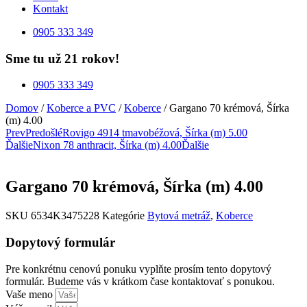
Kontakt
0905 333 349
Sme tu už 21 rokov!
0905 333 349
Domov
/
Koberce a PVC
/
Koberce
/ Gargano 70 krémová, Šírka
(m) 4.00
Prev
Predošlé
Rovigo 4914 tmavobéžová, Šírka (m) 5.00
Ďalšie
Nixon 78 anthracit, Šírka (m) 4.00
Ďalšie
Gargano 70 krémová, Šírka (m) 4.00
SKU
6534K3475228
Kategórie
Bytová metráž
,
Koberce
Dopytový formulár
Pre konkrétnu cenovú ponuku vyplňte prosím tento dopytový
formulár. Budeme vás v krátkom čase kontaktovať s ponukou.
Vaše meno