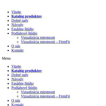
Preskočiť
na
Vitajte
obsah
Katalóg produktov
Dobré rady
Návody
Fasádne štúdio
Podlahové štúdio
Vizualizácia miestnosti
Vizualizácia miestnosti – FirmFit
O nás
Kontakt
Menu
Vitajte
Katalóg produktov
Dobré rady
Návody
Fasádne štúdio
Podlahové štúdio
Vizualizácia miestnosti
Vizualizácia miestnosti – FirmFit
O nás
Kontakt