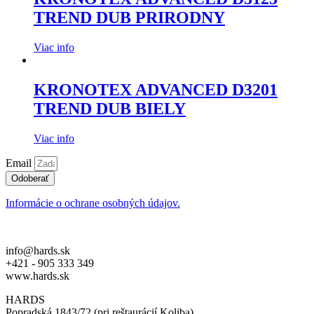
TREND DUB PRIRODNY
Viac info
KRONOTEX ADVANCED D3201
TREND DUB BIELY
Viac info
Email
Odoberať
Informácie o ochrane osobných údajov.
info@hards.sk
+421 - 905 333 349
www.hards.sk
HARDS
Popradská 1843/72 (pri reštaurácií Koliba)