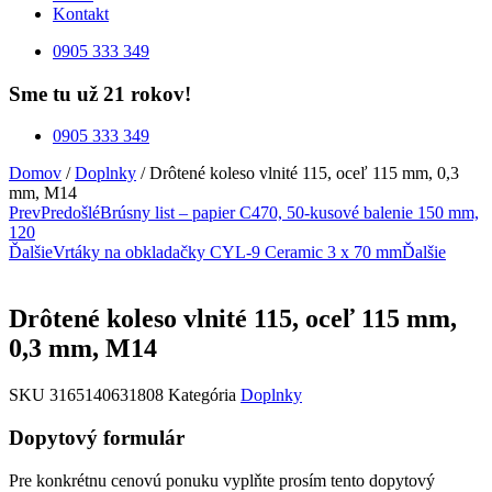
Kontakt
0905 333 349
Sme tu už 21 rokov!
0905 333 349
Domov
/
Doplnky
/ Drôtené koleso vlnité 115, oceľ 115 mm, 0,3
mm, M14
Prev
Predošlé
Brúsny list – papier C470, 50-kusové balenie 150 mm,
120
Ďalšie
Vrtáky na obkladačky CYL-9 Ceramic 3 x 70 mm
Ďalšie
Drôtené koleso vlnité 115, oceľ 115 mm,
0,3 mm, M14
SKU
3165140631808
Kategória
Doplnky
Dopytový formulár
Pre konkrétnu cenovú ponuku vyplňte prosím tento dopytový