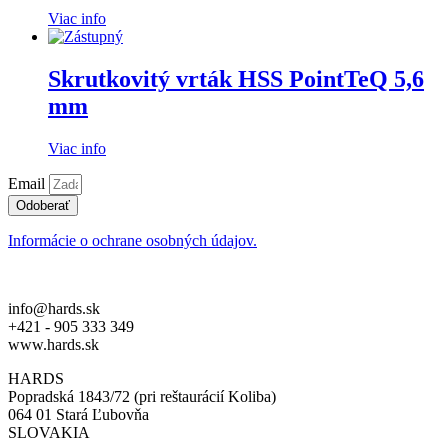
Viac info
Skrutkovitý vrták HSS PointTeQ 5,6
mm
Viac info
Email
Odoberať
Informácie o ochrane osobných údajov.
info@hards.sk
+421 - 905 333 349
www.hards.sk
HARDS
Popradská 1843/72 (pri reštaurácií Koliba)
064 01 Stará Ľubovňa
SLOVAKIA