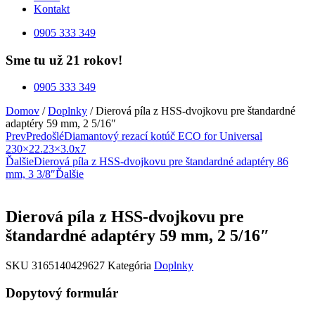
Kontakt
0905 333 349
Sme tu už 21 rokov!
0905 333 349
Domov
/
Doplnky
/ Dierová píla z HSS-dvojkovu pre štandardné
adaptéry 59 mm, 2 5/16″
Prev
Predošlé
Diamantový rezací kotúč ECO for Universal
230×22.23×3.0x7
Ďalšie
Dierová píla z HSS-dvojkovu pre štandardné adaptéry 86
mm, 3 3/8″
Ďalšie
Dierová píla z HSS-dvojkovu pre
štandardné adaptéry 59 mm, 2 5/16″
SKU
3165140429627
Kategória
Doplnky
Dopytový formulár