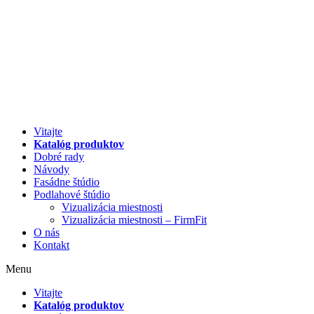
Preskočiť
na
obsah
Vitajte
Katalóg produktov
Dobré rady
Návody
Fasádne štúdio
Podlahové štúdio
Vizualizácia miestnosti
Vizualizácia miestnosti – FirmFit
O nás
Kontakt
Menu
Vitajte
Katalóg produktov