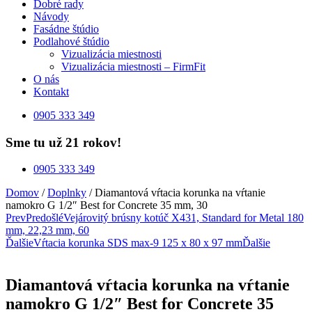
Dobré rady
Návody
Fasádne štúdio
Podlahové štúdio
Vizualizácia miestnosti
Vizualizácia miestnosti – FirmFit
O nás
Kontakt
0905 333 349
Sme tu už 21 rokov!
0905 333 349
Domov
/
Doplnky
/ Diamantová vŕtacia korunka na vŕtanie
namokro G 1/2″ Best for Concrete 35 mm, 30
Prev
Predošlé
Vejárovitý brúsny kotúč X431, Standard for Metal 180
mm, 22,23 mm, 60
Ďalšie
Vŕtacia korunka SDS max-9 125 x 80 x 97 mm
Ďalšie
Diamantová vŕtacia korunka na vŕtanie
namokro G 1/2″ Best for Concrete 35