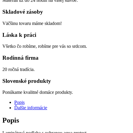
Materiál už do 24 hodín na vašej stavbe.
Skladové zásoby
Väčšinu tovaru máme skladom!
Láska k práci
Všetko čo robíme, robíme pre vás so srdcom.
Rodinná firma
20 ročná tradícia.
Slovenské produkty
Ponúkame kvalitné domáce produkty.
Popis
Ďalšie informácie
Popis
Laminátová podlaha s ochranou aqua protect