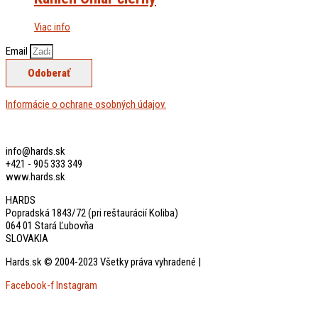
Viac info
Email
Odoberať
Informácie o ochrane osobných údajov.
info@hards.sk
+421 - 905 333 349
www.hards.sk
HARDS
Popradská 1843/72 (pri reštaurácií Koliba)
064 01 Stará Ľubovňa
SLOVAKIA
Hards.sk © 2004-2023 Všetky práva vyhradené |
created by: biznis.help
Facebook-f
Instagram