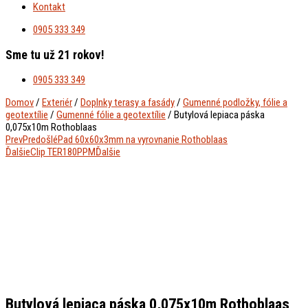
Kontakt
0905 333 349
Sme tu už 21 rokov!
0905 333 349
Domov
/
Exteriér
/
Doplnky terasy a fasády
/
Gumenné podložky, fólie a
geotextílie
/
Gumenné fólie a geotextílie
/ Butylová lepiaca páska
0,075x10m Rothoblaas
Prev
Predošlé
Pad 60x60x3mm na vyrovnanie Rothoblaas
Ďalšie
Clip TER180PPM
Ďalšie
Butylová lepiaca páska 0,075x10m Rothoblaas